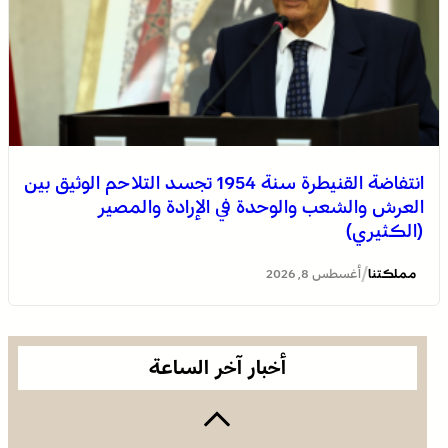
انتفاضة القنيطرة سنة 1954 تجسد التلاحم الوثيق بين
العرش والشعب والوحدة في الإرادة والمصير
(الكثيري)
الأمازيغية بعد ربع قرن من خطاب أجدير”.. مهرجان “تيفاوين”
بتافراوت يناقش الحصيلة ورهانات المستقبل
/
مملكتنا
أغسطس 8, 2026
أخبار آخر الساعة