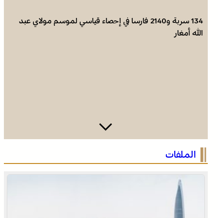
134 سربة و2140 فارسا في إحصاء قياسي لموسم مولاي عبد
الله أمغار
انتفاضة القنيطرة سنة 1954 تجسد التلاحم الوثيق بين العرش
الملفات
والشعب والوحدة في الإرادة والمصير (الكثيري)