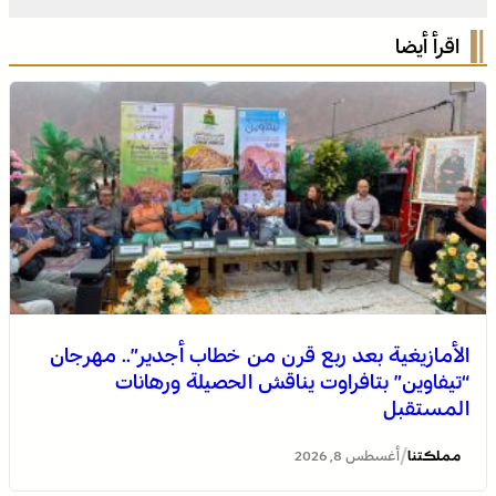
اقرأ أيضا
الأمازيغية بعد ربع قرن من خطاب أجدير”.. مهرجان
“تيفاوين” بتافراوت يناقش الحصيلة ورهانات
المستقبل
/
مملكتنا
أغسطس 8, 2026