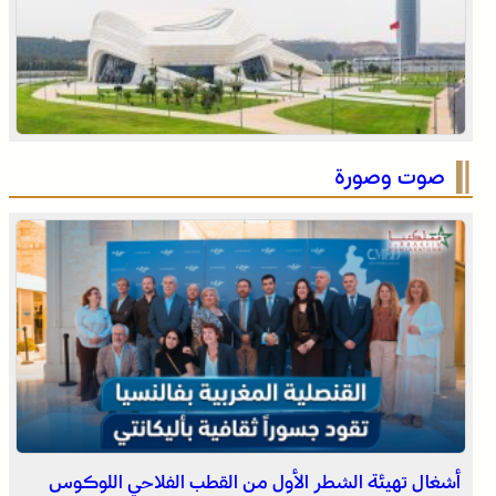
توقعات أحوال الطقس لليوم السبت
صوت وصورة
الأمازيغية بعد ربع قرن من خطاب أجدير”.. مهرجان “تيفاوين”
بتافراوت يناقش الحصيلة ورهانات المستقبل
أشغال تهيئة الشطر الأول من القطب الفلاحي اللوكوس