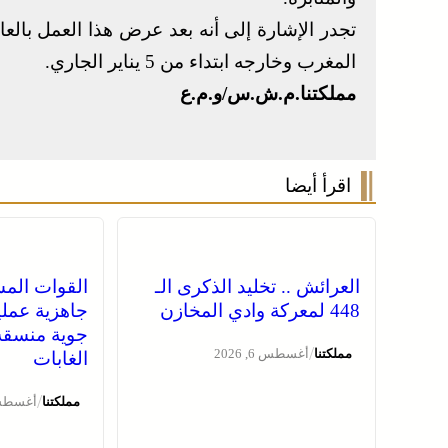
تجدر الإشارة إلى أنه بعد عرض هذا العمل بالع
المغرب وخارجه ابتداء من 5 يناير الجاري.
مملكتنا.م.ش.س/و.م.ع
اقرأ أيضا
العرائش .. تخليد الذكرى الـ
القوات المس
448 لمعركة وادي المخازن
جاهزية عملي
جوية منسقة
/
مملكتنا
أغسطس 6, 2026
الغابات
/
مملكتنا
أغسطس 6, 