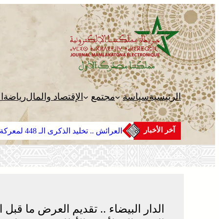
تخطى
إلى
المحتوى
الرئيسية
سياسة
مجتمع
الإقتصاد والمال
رياضة
ا
آخر الأخبار
العرائش .. تخليد الذكرى الـ 448 لمعركة وادي المخازن
الدار البيضاء .. تقديم العرض ما قبل ا