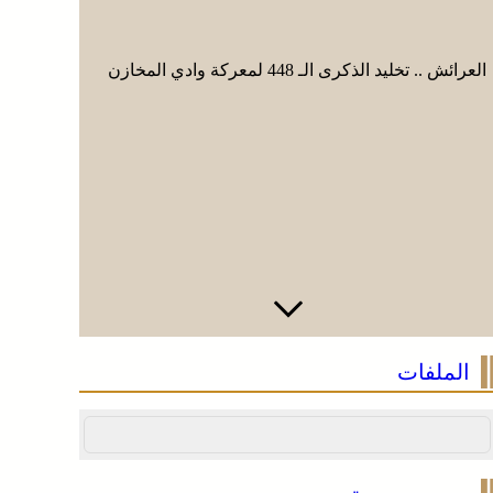
العرائش .. تخليد الذكرى الـ 448 لمعركة وادي المخازن
القوات الم
جوية منسق
الملفات