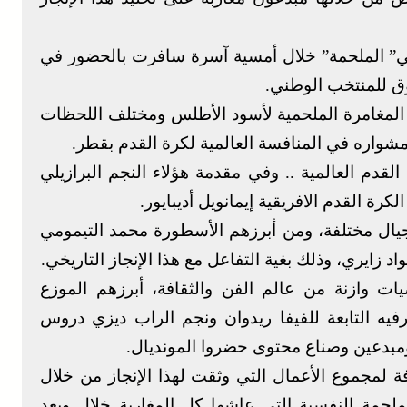
ي” الملحمة” خلال أمسية آسرة سافرت بالحضور في
وق للمنتخب الوطني.
 المغامرة الملحمية لأسود الأطلس ومختلف اللحظات
مشواره في المنافسة العالمية لكرة القدم بقطر.
قدم العالمية .. وفي مقدمة هؤلاء النجم البرازيلي
رة القدم الافريقية إيمانويل أديبايور.
جيال مختلفة، ومن أبرزهم الأسطورة محمد التيمومي
د زايري، وذلك بغية التفاعل مع هذا الإنجاز التاريخي.
ت وازنة من عالم الفن والثقافة، أبرزهم الموزع
فيه التابعة للفيفا ريدوان ونجم الراب ديزي دروس
 ومبدعين وصناع محتوى حضروا المونديال.
ة لمجموع الأعمال التي وثقت لهذا الإنجاز من خلال
لملحمة النفسية التي عاشها كل المغاربة خلال وبعد