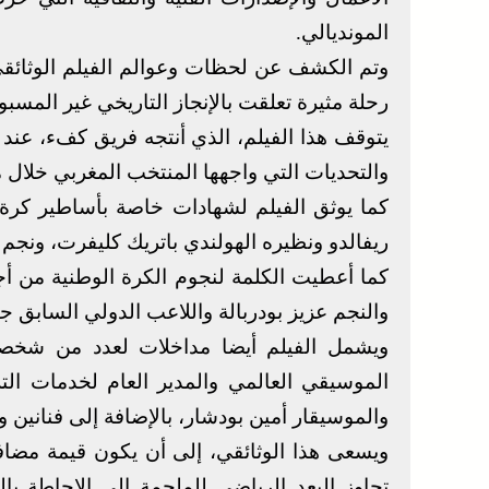
المونديالي.
وتم الكشف عن لحظات وعوالم الفيلم الوثائق
رحلة مثيرة تعلقت بالإنجاز التاريخي غير المسب
يتوقف هذا الفيلم، الذي أنتجه فريق كفء، عند
والتحديات التي واجهها المنتخب المغربي خلال 
كما يوثق الفيلم لشهادات خاصة بأساطير كرة ال
ريفالدو ونظيره الهولندي باتريك كليفرت، ونجم الك
كما أعطيت الكلمة لنجوم الكرة الوطنية من أ
والنجم عزيز بودربالة واللاعب الدولي السابق جوا
‎ويشمل الفيلم أيضا مداخلات لعدد من شخصيا
الموسيقي العالمي والمدير العام لخدمات التر
والموسيقار أمين بودشار، بالإضافة إلى فنانين
‎ويسعى هذا الوثائقي، إلى أن يكون قيمة مضاف
تجاوز البعد الرياضي للملحمة إلى الإحاطة با