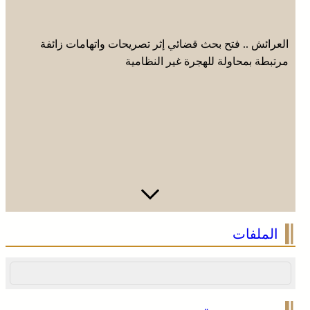
العرائش .. فتح بحث قضائي إثر تصريحات واتهامات زائفة
مرتبطة بمحاولة للهجرة غير النظامية
الصحراء المغربية .. كولومبيا تعلن تغييرا في موقفها وتعترف
الملفات
بسيادة المغرب على صحرائه