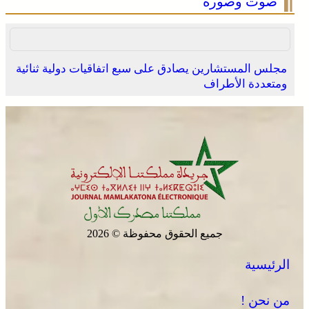
صوت وصورة
مجلس المستشارين يصادق على سبع اتفاقيات دولية ثنائية
ومتعددة الأطراف
الصحراء المغربية .. كولومبيا تعلن تغييرا في موقفها وتعترف
بسيادة المغرب على صحرائه
جميع الحقوق محفوظة © 2026
الرئيسية
برقية تعزية ومواساة من أسرة جريدة “مملكتنا” إلى الأستاذ
النقيب مولاي سليمان العمراني في وفاة شقيقه الأكبر
من نحن !
المرحوم مُّحمد العمراني