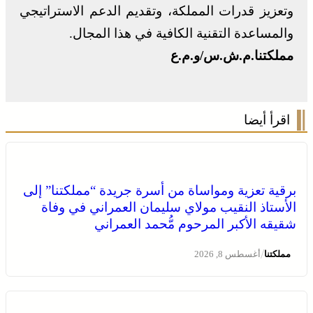
وتعزيز قدرات المملكة، وتقديم الدعم الاستراتيجي
والمساعدة التقنية الكافية في هذا المجال.
مملكتنا.م.ش.س/و.م.ع
اقرأ أيضا
برقية تعزية ومواساة من أسرة جريدة “مملكتنا” إلى
الأستاذ النقيب مولاي سليمان العمراني في وفاة
شقيقه الأكبر المرحوم مُّحمد العمراني
/
مملكتنا
أغسطس 8, 2026
الصحراء المغربية .. كولومبيا تعلن تغييرا في موقفها وتعترف