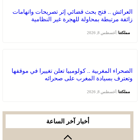
بسيادة المغرب على صحرائه
العرائش .. فتح بحث قضائي إثر تصريحات واتهامات
زائفة مرتبطة بمحاولة للهجرة غير النظامية
/
مملكتنا
أغسطس 8, 2026
الصحراء المغربية .. كولومبيا تعلن تغييرا في موقفها
وتعترف بسيادة المغرب على صحرائه
برقية تعزية ومواساة من أسرة جريدة “مملكتنا” إلى الأستاذ
النقيب مولاي سليمان العمراني في وفاة شقيقه الأكبر
/
مملكتنا
أغسطس 8, 2026
المرحوم مُّحمد العمراني
أخبار آخر الساعة