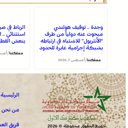
وجدة .. توقيف هولندي
الرباط في 
مبحوث عنه دولياً من طرف
استثنائي .. ا
“الأنتربول” للاشتباه في ارتباطه
ينعش القطاع
بشبكة إجرامية عابرة للحدود
/
مملكتنا
أغسطس 7
/
مملكتنا
أغسطس 7, 2026
الرئيسية
من نحن !
فريق الع
جميع الحقوق محفوظة © 2026