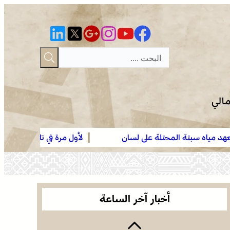
مالي
سبتة المحتلة على لسان
لأول مرة في تاريخه .. موسم مولاي عب
وجدة .. توقيف هولندي مبحوث عنه دولياً من طرف
بـ”السلكة” تأكيدا لبعده الروحي
“الأنتربول” للاشتباه في ارتباطه بشبكة إجرامية عابرة
للحدود
الرباط في صيف سياحي استثنائي .. ارتفاع الإقبال ينعش
القطاع الفندقي
أخبار آخر الساعة
التفاصيل الكاملة لاقتحام ولي العهد مياه سبتة المحتلة
على لسان الهدهد !