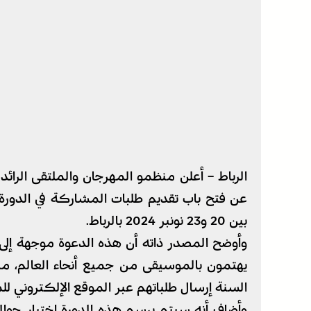
الرباط – أعلن منظمو المهرجان والملتقى الرائد
عن فتح باب تقديم طلبات المشاركة في الدورة 
بين 20 و23 نونبر 2024 بالرباط.
وأوضح المصدر ذاته أن هذه الدعوة موجهة إلى ا
يهتمون بالموسيقى من جميع أنحاء العالم، مب
السنة إرسال طلباتهم عبر الموقع الإلكتروني للمهرجان w.visaformusic.com
وأضاف أنه سيتم برسم هذه الدورة اختيار حوالي