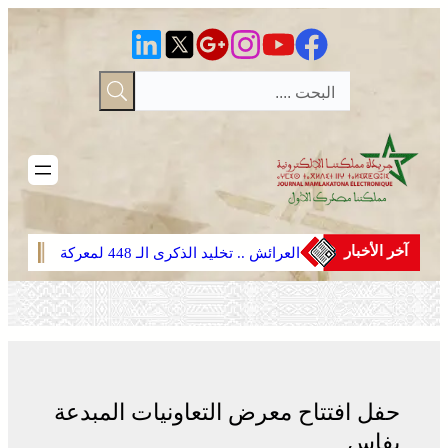
تخطى
إلى
المحتوى
آخر الأخبار
العرائش .. تخليد الذكرى الـ 448 لمعركة
القوا
وادي المخازن
عمليا
حرائق
حفل افتتاح معرض التعاونيات المبدعة
بفاس