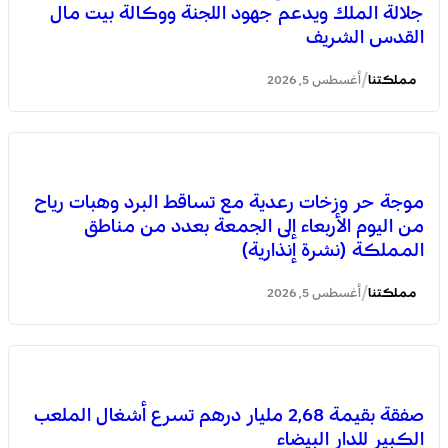
جلالة الملك ويدعم جهود اللجنة ووكالة بيت مال
القدس الشريف
/
مملكتنا
أغسطس 5, 2026
المختبر الوطني للشرطة العلمية والتقنية التابع للمديرية
موجة حر وزخات رعدية مع تساقط البرد وهبات رياح
العامة للأمن الوطني، يحصل على شهادة الاعتماد والمطابقة
من اليوم الأربعاء إلى الجمعة بعدد من مناطق
والجودة بالمعيار الدولي “ISO/CEI 17025”
المملكة (نشرة إنذارية)
/
مملكتنا
أغسطس 5, 2026
صفقة بقيمة 2,68 مليار درهم تسرع أشغال الملعب
الكبير للدار البيضاء
عمان .. الاجتماع الوزاري لدعم القدس وأماكنها المقدسة