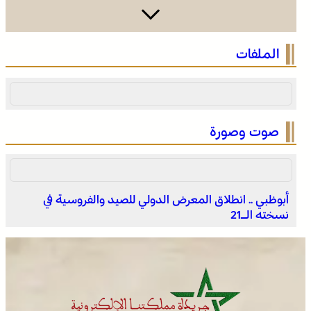
صفقة بقيمة 2,68 مليار درهم تسرع أشغال الملعب الكبير
الملفات
للدار البيضاء
صوت وصورة
أبوظبي .. انطلاق المعرض الدولي للصيد والفروسية في
نسخته الـ21
المختبر الوطني للشرطة العلمية والتقنية التابع للمديرية
العامة للأمن الوطني، يحصل على شهادة الاعتماد والمطابقة
والجودة بالمعيار الدولي “ISO/CEI 17025”