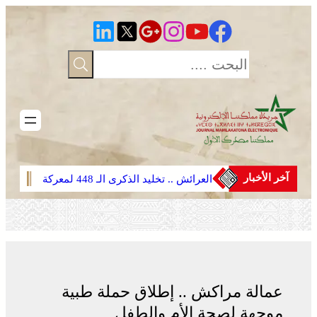
تخطى
إلى
المحتوى
آخر الأخبار
العرائش .. تخليد الذكرى الـ 448 لمعركة
القوا
وادي المخازن
عمليا
حرائق
عمالة مراكش .. إطلاق حملة طبية
موجهة لصحة الأم والطفل