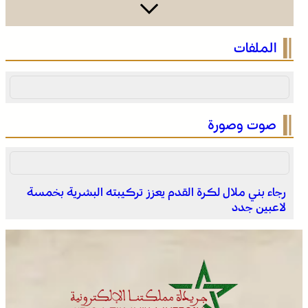
الصحراء المغربية .. كولومبيا تعلن تغييرا في موقفها وتعترف
الملفات
بسيادة المغرب على صحرائه
صوت وصورة
رجاء بني ملال لكرة القدم يعزز تركيبته البشرية بخمسة
لاعبين جدد
بولمان تفتتح الدورة الثانية لمهرجان الزعفران والنباتات الطبية
والعطرية وسط حضور واسع وكرنفال تراثي مميز