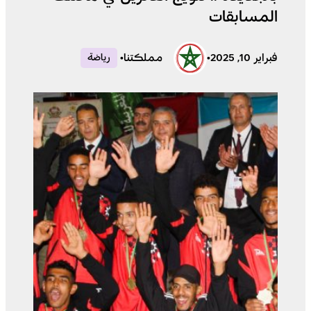
المسابقات
فبراير 10, 2025
•
مملكتنا
•
رياضة