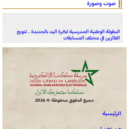
صوت وصورة
البطولة الوطنية المدرسية لكرة اليد بالجديدة .. تتويج
الفائزين في مختلف المسابقات
الصحراء المغربية .. كولومبيا تعلن تغييرا في موقفها وتعترف
بسيادة المغرب على صحرائه
جميع الحقوق محفوظة © 2026
الرئيسية
برقية تعزية ومواساة من أسرة جريدة “مملكتنا” إلى الأستاذ
النقيب مولاي سليمان العمراني في وفاة شقيقه الأكبر
من نحن !