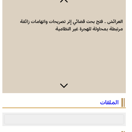
العرائش .. فتح بحث قضائي إثر تصريحات واتهامات زائفة
مرتبطة بمحاولة للهجرة غير النظامية
الصحراء المغربية .. كولومبيا تعلن تغييرا في موقفها وتعترف
الملفات
بسيادة المغرب على صحرائه