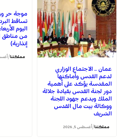
موجة حر وز
تساقط البرد
اليوم الأربع
من مناطق ا
إنذارية)
/
مملكتنا
أغسطس 5
عمان .. الاجتماع الوزاري
لدعم القدس وأماكنها
المقدسة يؤكد على أهمية
دور لجنة القدس بقيادة جلالة
الملك ويدعم جهود اللجنة
ووكالة بيت مال القدس
الشريف
/
مملكتنا
أغسطس 5, 2026