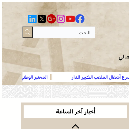
مالي
الكبير للدار
المختبر الوطني للشرطة العلمية والتقنية التابع ل
عمان .. الاجتماع الوزاري لدعم القدس وأماكنها
الوطني، يحصل على شهادة الاعتماد والمطابقة وال
المقدسة يؤكد على أهمية دور لجنة القدس بقيادة
“ISO/CEI 17025”
جلالة الملك ويدعم جهود اللجنة ووكالة بيت مال
موجة حر وزخات رعدية مع تساقط البرد وهبات رياح
القدس الشريف
من اليوم الأربعاء إلى الجمعة بعدد من مناطق
أخبار آخر الساعة
المملكة (نشرة إنذارية)
صفقة بقيمة 2,68 مليار درهم تسرع أشغال الملعب
الكبير للدار البيضاء