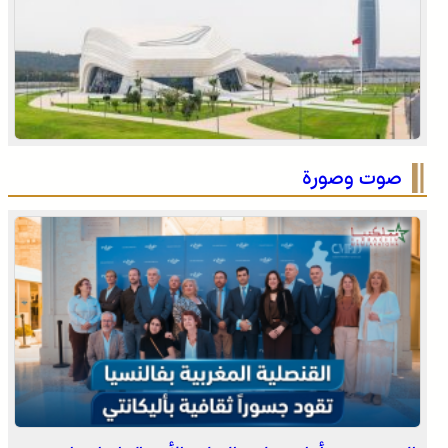
الاحتفال باليوم الوطني للمغاربة المقيمين بالخارج تحت شعار
“المغاربة المقيمون بالخارج في خدمة أوراش المغرب 2030”
صوت وصورة
العرائش .. تخليد الذكرى الـ 448 لمعركة وادي المخازن