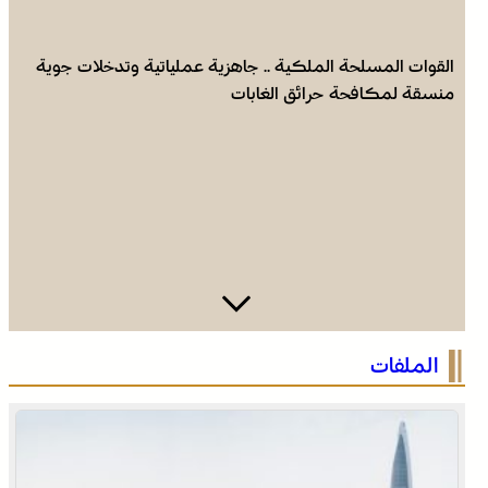
القوات المسلحة الملكية .. جاهزية عملياتية وتدخلات جوية
منسقة لمكافحة حرائق الغابات
الاحتفال باليوم الوطني للمغاربة المقيمين بالخارج تحت شعار
الملفات
“المغاربة المقيمون بالخارج في خدمة أوراش المغرب 2030”