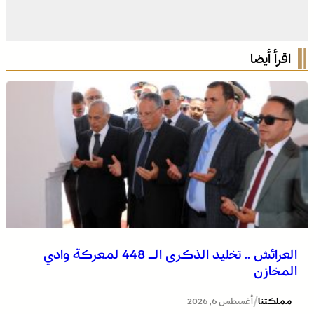
اقرأ أيضا
العرائش .. تخليد الذكرى الـ 448 لمعركة وادي
المخازن
/
مملكتنا
أغسطس 6, 2026