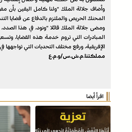
وأضاف جلالة الملك “ولنا كامل اليقين بأن مف
المحنك الحريص والملتزم بالدفاع عن قضايا التنمية
ومضى جلالة الملك قائلا “ونود، في هذا الصد
المبادرات التي تروم خدمة هذه القضايا، وتسعى إ
الإفريقية، ورفع مختلف التحديات التي تواجهها ف
مملكتنا.م.ش.س/و.م.ع
اقرأ أيضا