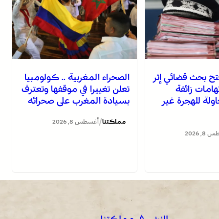
تح بحث قضائي إثر
الصحراء المغربية .. كولومبيا
هامات زائفة
تعلن تغييرا في موقفها وتعترف
ولة للهجرة غير
بسيادة المغرب على صحرائه
/
مملكتنا
أغسطس 8, 2026
, 2026
للنشر في مملكتنا