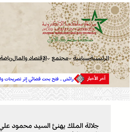
تخطى
إلى
المحتوى
الرئيسية
سياسة
مجتمع
الإقتصاد والمال
رياضة
آخر الأخبار
العرائش .. فتح بحث قضائي إثر تصريحات واتهامات زائفة مرتبطة
بمحاولة للهجرة غير النظامية
جلالة الملك يهنئ السيد محمود علي