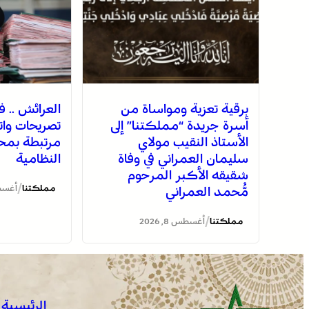
برقية تعزية ومواساة من
العرائش .. ف
أسرة جريدة “مملكتنا” إلى
تصريحات وات
الأستاذ النقيب مولاي
مرتبطة بمحا
سليمان العمراني في وفاة
النظامية
شقيقه الأكبر المرحوم
/
مملكتنا
أغسطس 8
مُّحمد العمراني
/
مملكتنا
أغسطس 8, 2026
الرئيسية