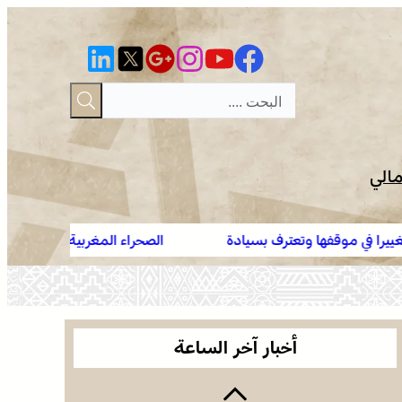
مالي
يادة
الصحراء المغربية .. كولومبيا تعلن تغييرا في موقفها وتع
برقية تعزية ومواساة من أسرة جريدة “مملكتنا” إلى
المغرب على صحرائه
الأستاذ النقيب مولاي سليمان العمراني في وفاة شقيقه
الأكبر المرحوم مُّحمد العمراني
العرائش .. فتح بحث قضائي إثر تصريحات واتهامات زائفة
مرتبطة بمحاولة للهجرة غير النظامية
أخبار آخر الساعة
الصحراء المغربية .. كولومبيا تعلن تغييرا في موقفها
وتعترف بسيادة المغرب على صحرائه