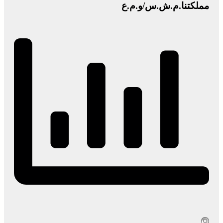
مملكتنا.م.ش.س/و.م.ع