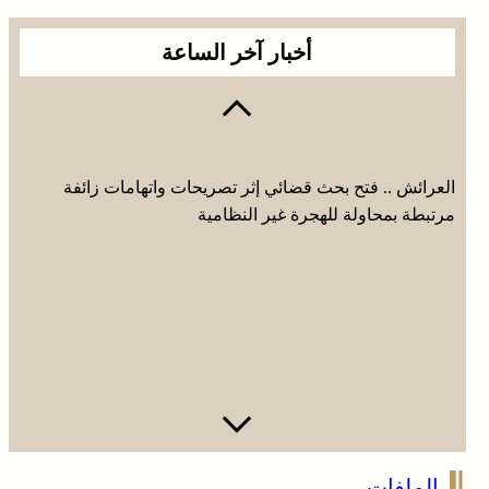
أخبار آخر الساعة
العرائش .. فتح بحث قضائي إثر تصريحات واتهامات زائفة
مرتبطة بمحاولة للهجرة غير النظامية
الصحراء المغربية .. كولومبيا تعلن تغييرا في موقفها وتعترف
الملفات