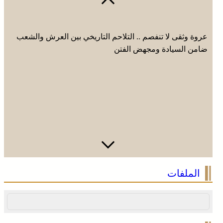
عروة وثقى لا تنفصم .. التلاحم التاريخي بين العرش والشعب
ضامن السيادة ومجهض الفتن
عيسى .. أصغر فرسان التبوريدة يحمل مشعل تراث عريق
الملفات