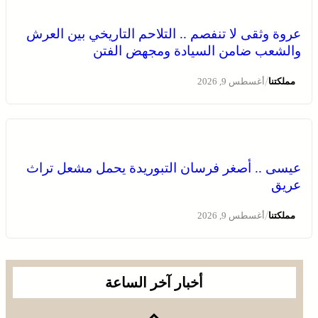
اختتام الدورة الـ 14 لأولمبياد تيفيناغ الوطنية ضمن فعاليات
مهرجان تيفاوين
عروة وثقى لا تنفصم .. التلاحم التاريخي بين العرش
والشعب ضامن السيادة ومجهض الفتن
/
مملكتنا
أغسطس 9, 2026
عيسى .. أصغر فرسان التبوريدة يحمل مشعل تراث
عريق
كأس أمم إفريقيا للسيدات 2026 .. المنتخب المغربي يواصل
مشواره المتميز بالتأهل إلى المربع الذهبي و يحجز تذكرة
/
مملكتنا
أغسطس 9, 2026
العبور إلى مونديال البرازيل 2027
أخبار آخر الساعة