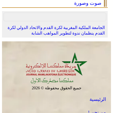
صوت وصورة
الجامعة الملكية المغربية لكرة القدم والاتحاد الدولي لكرة
القدم ينظمان ندوة لتطوير المواهب الشابة
اختتام الدورة الـ 14 لأولمبياد تيفيناغ الوطنية ضمن فعاليات
مهرجان تيفاوين
جميع الحقوق محفوظة © 2026
الرئيسية
كأس أمم إفريقيا للسيدات 2026 .. المنتخب المغربي يواصل
مشواره المتميز بالتأهل إلى المربع الذهبي و يحجز تذكرة
من نحن !