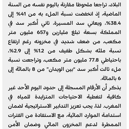
البلاد، تراجعا ملحوظا مقارنة باليوم نفسه من السنة
الماضية، إذ انخفضت نسبة الملء به من 41% إلى
38.4%، ويعاني سد المسيرة، ثاني أكبر سد في
المملكة بسعة تبلغ مليارين و657 مليون متر
مكعب، من ضعف شديد في مخزونه رغم ارتفاع
نسبة ملئه بشكل طفيف من 1.2% إلى 2.9%،
باحتياطي 77.8 مليون متر مكعب، وتراجعت نسبة
ملء ثالث أكبر سد “بين الويدان” من 8 بالمائة إلى
6 بالمائة.
يذكر أن الأرقام المسجلة إلى حدود اليوم الأحد غير
كافية لتغطية الاحتياجات المتزايدة للمياه في
المغرب. لذا، يجب تعزيز التدابير الاستراتيجية لضمان
استدامة الموارد المائية، مع الاستفادة من الفترات
الممطرة لدعم المخزون المائي وضمان الأمن