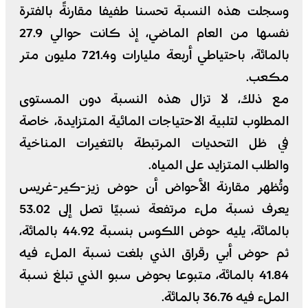
وسجلت هذه النسبة تحسنا طفيفا مقارنةً بالفترة
نفسها من العام الماضي، إذ كانت حوالي 27.9
بالمائة، باحتياطي أربعة مليارات و721.4 مليون متر
مكعب.
مع ذلك، لا تزال هذه النسبة دون المستوى
المطلوب لتلبية الاحتياجات المائية المتزايدة، خاصة
في ظل التحديات المرتبطة بالتغيرات المناخية
والطلب المتزايد على المياه.
وتُظهر مقارنة الأحواض أن حوض زيز-كير-غريس
يعرف نسبة ملء مرتفعة نسبيًا تصل إلى 53.02
بالمائة، يليه حوض اللكوس بنسبة 44.92 بالمائة،
ثم حوض أبي رقراق الذي بلغت نسبة الملء فيه
41.84 بالمائة، متبوعا بحوض سبو الذي تبلغ نسبة
الملء فيه 36.76 بالمائة.