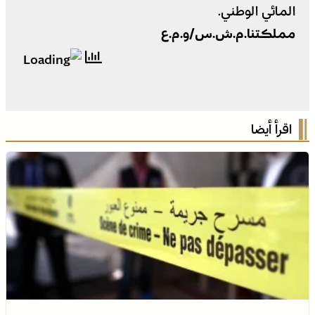
المائي الوطني.
مملكتنا.م.ش.س/و.م.ع
اقرأ أيضا