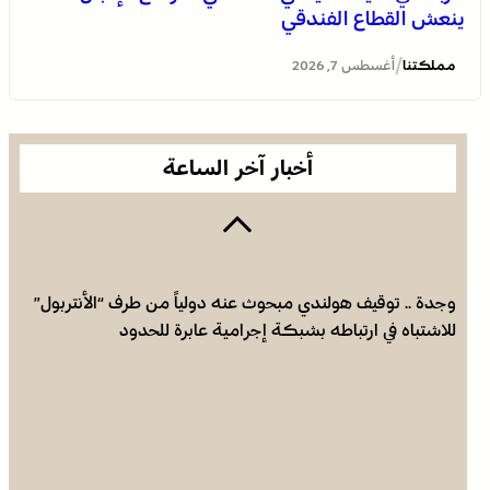
ينعش القطاع الفندقي
العثور على جثة مقطعة الأطراف داخل عشة بمنطقة منابع
بوزملان والتحقيقات متواصلة لكشف ملابسات الجريمة
/
مملكتنا
أغسطس 7, 2026
أخبار آخر الساعة
وجدة .. توقيف هولندي مبحوث عنه دولياً من طرف “الأنتربول”
للاشتباه في ارتباطه بشبكة إجرامية عابرة للحدود