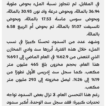
في المقابل، لم تتجاوز نسبة الملء بحوض ملوية
36.94 بالمائة، وبحوض درعة واد نون 30.93 بالمائة،
وبحوض سوس ماسة 17.53 بالمائة، وبحوض
تانسيفت 51.07 بالمائة، ثم بحوض أم الربيع 6.58
بالمائة.
وشهد عدد من السدود تحسنًا كبيرًا في نسب
الملء خلال هذه الفترة، أبرزها سد وادي المخازن
الذي انتعش من 62.9% في العام الماضي إلى 69.1%
هذا العام، بحجم مخزون بلغ 465 مليون متر
مكعب. كما سجل سد إدريس الأول تطورًا من
19% إلى 26%، ليصل مخزونه إلى 293 مليون متر
مكعب.
رغم هذا التحسن العام، لا تزال بعض السدود تواجه
تحديات كبيرة؛ فقد سجل سد الوحدة، أكبر سدود