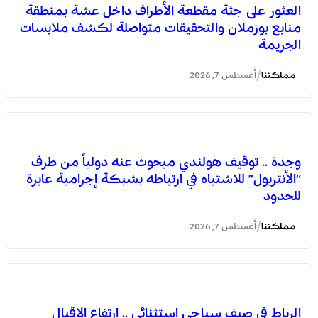
العثور على جثة مقطعة الأطراف داخل عشة بمنطقة
منابع بوزملان والتحقيقات متواصلة لكشف ملابسات
الجريمة
/
مملكتنا
أغسطس 7, 2026
التفاصيل الكاملة لاقتحام ولي العهد مياه سبتة المحتلة على
وجدة .. توقيف هولندي مبحوث عنه دولياً من طرف
لسان الهدهد !
“الأنتربول” للاشتباه في ارتباطه بشبكة إجرامية عابرة
للحدود
/
مملكتنا
أغسطس 7, 2026
الرباط في صيف سياحي استثنائي .. ارتفاع الإقبال