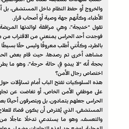
والخروج أو حفظ النظام داخل المستشفى، بل أص
الأطباء، وكأنهم جهة وصية أو أصحاب قرار.
تقول “خديجة”، وهي مرافقة لوالدتها المريضة
فوجدت أحد الحراس يمنعني من الاقتراب من م
بالطرد، وكأنني أطلب معروفًا وليس حقًا بسيطًا
مشاهد أخرى تم رصدها، حيث قام بعض الحرا
بحجة أنه “لا يبدو في حالة حرجة”، وهو ما يطرح
اختصاص رجال الأمن؟
هذه السلوكيات تفتح الباب أمام تساؤلات حول 
على موظفي الأمن الخاص، أو تغاضت عن تجاوزات
الحراس جعلهم يتمادون، بل ويتصرفون أحيانًا ب
المستشفى، الذي يُفترض أن يكون فضاءً للعلاج 
والتعسف، وهو ما يستدعي تدخلًا عاجلًا من 
المحلية، لوضع حد لهذه التجاوزات وضمان معام