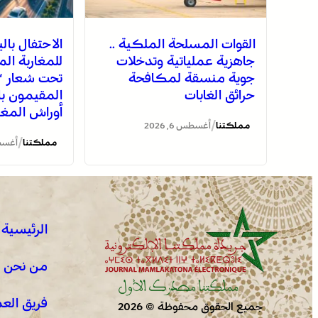
القوات المسلحة الملكية ..
الاحتفال بال
جاهزية عملياتية وتدخلات
للمغاربة ال
جوية منسقة لمكافحة
تحت شعار “ا
حرائق الغابات
المقيمون با
أوراش المغرب 0
/
مملكتنا
أغسطس 6, 2026
/
مملكتنا
أغسطس 6
الرئيسية
من نحن !
فريق الع
جميع الحقوق محفوظة © 2026