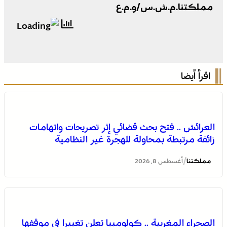
مملكتنا.م.ش.س/و.م.ع
اقرأ أيضا
العرائش .. فتح بحث قضائي إثر تصريحات واتهامات
زائفة مرتبطة بمحاولة للهجرة غير النظامية
/
مملكتنا
أغسطس 8, 2026
بولمان تفتتح الدورة الثانية لمهرجان الزعفران والنباتات الطبية
والعطرية وسط حضور واسع وكرنفال تراثي مميز
الصحراء المغربية .. كولومبيا تعلن تغييرا في موقفها