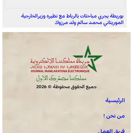
بوريطة يجري مباحثات بالرباط مع نظيره وزيرالخارجية
الموريتاني محمد سالم ولد مرزوك
بولمان تفتتح الدورة الثانية لمهرجان الزعفران والنباتات الطبية
والعطرية وسط حضور واسع وكرنفال تراثي مميز
جميع الحقوق محفوظة © 2026
الرئيسية
العرائش .. فتح بحث قضائي إثر تصريحات واتهامات زائفة
مرتبطة بمحاولة للهجرة غير النظامية
من نحن !
فريق العمل