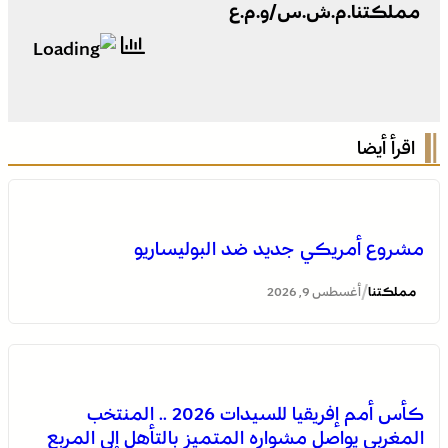
مملكتنا.م.ش.س/و.م.ع
اقرأ أيضا
مشروع أمريكي جديد ضد البوليساريو
/
مملكتنا
أغسطس 9, 2026
كأس أمم إفريقيا للسيدات 2026 .. المنتخب
عيسى .. أصغر فرسان التبوريدة يحمل مشعل تراث عريق
المغربي يواصل مشواره المتميز بالتأهل إلى المربع