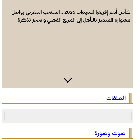
كأس أمم إفريقيا للسيدات 2026 .. المنتخب المغربي يواصل
مشواره المتميز بالتأهل إلى المربع الذهبي و يحجز تذكرة
العبور إلى مونديال البرازيل 2027
عروة وثقى لا تنفصم .. التلاحم التاريخي بين العرش والشعب
الملفات
ضامن السيادة ومجهض الفتن
صوت وصورة