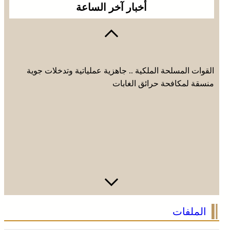
أخبار آخر الساعة
القوات المسلحة الملكية .. جاهزية عملياتية وتدخلات جوية
منسقة لمكافحة حرائق الغابات
الاحتفال باليوم الوطني للمغاربة المقيمين بالخارج تحت شعار
الملفات
“المغاربة المقيمون بالخارج في خدمة أوراش المغرب 2030”