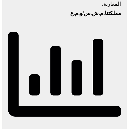
المغاربة.
مملكتنا.م.ش.س/و.م.ع