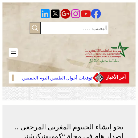
تخطى
إلى
المحتوى
آخر الأخبار
توقعات أحوال الطقس اليوم الخميس
عمان 
بالمغرب
وأماك
لجنة 
جهود 
الشر
نحو إنشاء الجينوم المغربي المرجعي ..
إصدار هام في مجلة “كوميونيكيشنز