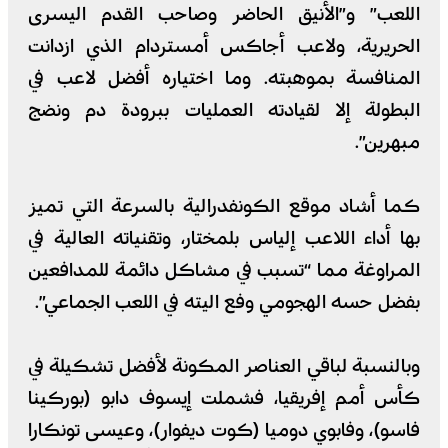
اللعب” و”الأنيق الحاضر وصاحب القدم اليسرى
الحريرية، ولاعب أجاكس أمستردام الذي ازدانت
المنافسة بموهبته. وما اختياره أفضل لاعب في
البطولة إلا لقيادته العمليات ببرودة دم ونضج
مبهرين”.
كما أشاد موقع الكونفدرالية بالسرعة التي تميز
بها أداء اللاعب إلياس بلمختار، وتقنياته العالية في
المراوغة مما “تسبب في مشاكل دائمة للمدافعين
بفضل حسه الهجومي وفع اليته في اللعب الجماعي”.
وبالنسبة لباقي العناصر المكونة لأفضل تشكيلة في
كأس أمم إفريقيا، فشملت إيسوف دابو (بوركينا
فاسو)، وفابوي دوميا (كوت ديفوار)، وعيسى تونكارا