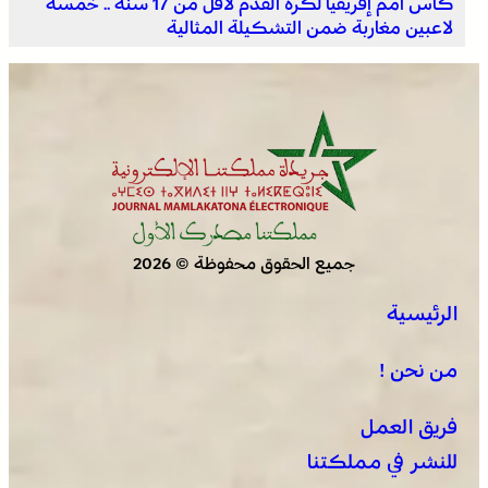
كأس أمم إفريقيا لكرة القدم لأقل من 17 سنة .. خمسة
لاعبين مغاربة ضمن التشكيلة المثالية
توقعات أحوال الطقس اليوم الأحد بالمغرب
جميع الحقوق محفوظة © 2026
الرئيسية
اختتام الدورة الـ 14 لأولمبياد تيفيناغ الوطنية ضمن فعاليات
مهرجان تيفاوين
من نحن !
فريق العمل
للنشر في مملكتنا