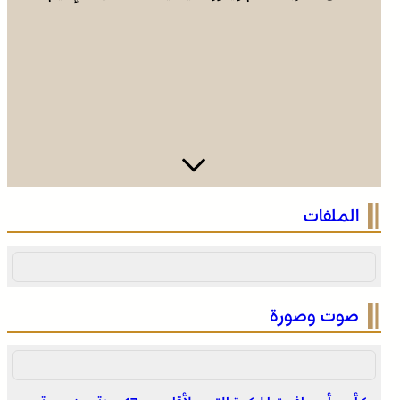
التوقيت الميسر .. بالقانون 59.24، المغرب يساير توجها جامعيا
الملفات
عالميا
صوت وصورة