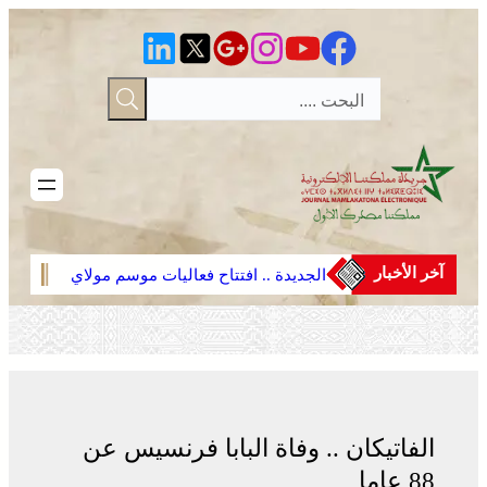
تخطى
إلى
المحتوى
آخر الأخبار
الجديدة .. افتتاح فعاليات موسم مولاي
الجدي
عبد الله أمغار
عبد ا
الفاتيكان .. وفاة البابا فرنسيس عن
88 عاما