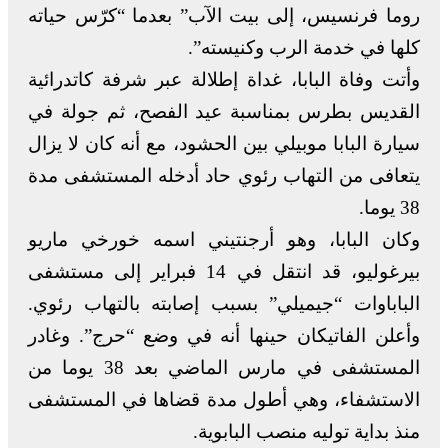
روما فرنسيس، إلى بيت الآب” بعدما “كرّس حياته
كلها في خدمة الرب وكنيسته”.
وأتت وفاة البابا، غداة إطلالة عبر شرفة كاتدرائية
القديس بطرس بمناسبة عيد الفصح، ثم جولة في
سيارة البابا موبيلي بين الحشود، مع أنه كان لا يزال
يتعافى من التهاب رئوي حاد أدخله المستشفى مدة
38 يوما.
وكان البابا، وهو أرجنتيني اسمه خورخي ماريو
بيرغوليو، قد انتقل في 14 فبراير إلى مستشفى
الباباوات “جيميلي” بسبب إصابته بالتهاب رئوي.
وأعلن الفاتيكان حينها أنه في وضع “حرج”. وغادر
المستشفى في مارس الماضي بعد 38 يوما من
الاستشفاء، وهي أطول مدة قضاها في المستشفى
منذ بداية توليه منصب البابوية.