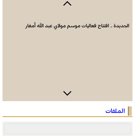
الجديدة .. افتتاح فعاليات موسم مولاي عبد الله أمغار
وادي زم .. مبادرة تطوعية لشباب المدينة تعيد الاعتبار لمقبرة
الملفات
الشهداء بعد الحريق