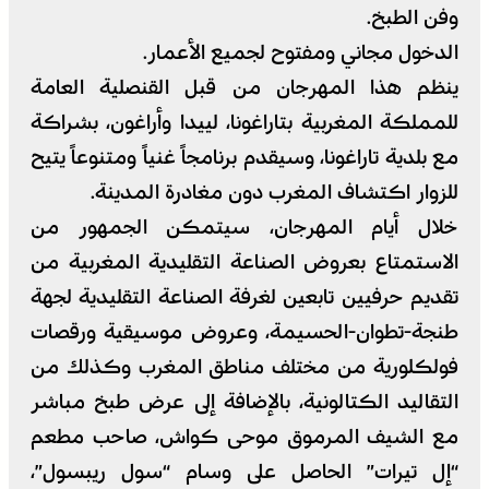
وفن الطبخ.
الدخول مجاني ومفتوح لجميع الأعمار.
ينظم هذا المهرجان من قبل القنصلية العامة
للمملكة المغربية بتاراغونا، لييدا وأراغون، بشراكة
مع بلدية تاراغونا، وسيقدم برنامجاً غنياً ومتنوعاً يتيح
للزوار اكتشاف المغرب دون مغادرة المدينة.
خلال أيام المهرجان، سيتمكن الجمهور من
الاستمتاع بعروض الصناعة التقليدية المغربية من
تقديم حرفيين تابعين لغرفة الصناعة التقليدية لجهة
طنجة-تطوان-الحسيمة، وعروض موسيقية ورقصات
فولكلورية من مختلف مناطق المغرب وكذلك من
التقاليد الكتالونية، بالإضافة إلى عرض طبخ مباشر
مع الشيف المرموق موحى كواش، صاحب مطعم
“إل تيرات” الحاصل على وسام “سول ريبسول”،