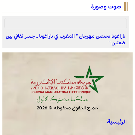
صوت وصورة
تاراغونا تحتضن مهرجان ” المغرب في تاراغونا .. جسر ثقافي بين
ضفتين “
وادي زم .. مبادرة تطوعية لشباب المدينة تعيد الاعتبار لمقبرة
الشهداء بعد الحريق
جميع الحقوق محفوظة © 2026
الرئيسية
الجديدة .. افتتاح فعاليات موسم مولاي عبد الله أمغار