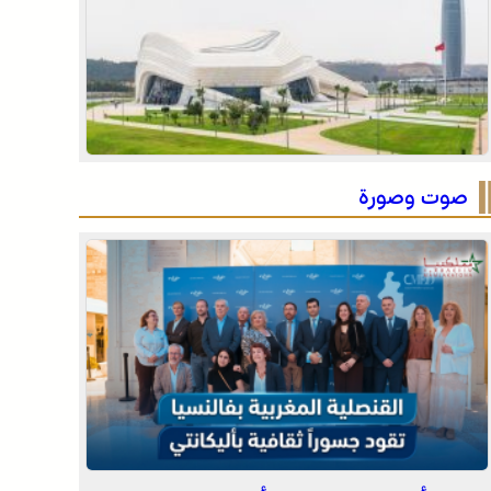
المملكة (نشرة إنذارية)
صفقة بقيمة 2,68 مليار درهم تسرع أشغال الملعب
الكبير للدار البيضاء
المختبر الوطني للشرطة العلمية والتقنية التابع
للمديرية العامة للأمن الوطني، يحصل على شهادة
الاعتماد والمطابقة والجودة بالمعيار الدولي “ISO/CEI
17025”
صوت وصورة