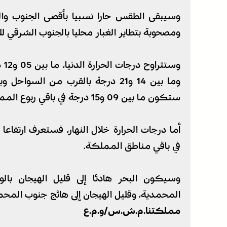
وسيبقى الطقس حارا نسبيا بأقصى الجنوب وال
ومصحوبة بتطاير الغبار محليا بالجنوب الشرقي لل
وس
وما بين 14 و21 درجة بالقرب من ا
ستكون ما بين 09 و15 درجة في باقي ربوع المملكة.
أما درجات الحرارة خلال النهار، فستعرف ارتفاع
في باقي مناطق المملكة.
وسيكون البحر هادئا إلى قليل الهيجان بالو
المحمدية، وقليل الهيجان إلى هائج جنوب المحم
مملكتنا.م.ش.س/و.م.ع