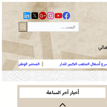
مالي
ير للدار
المختبر الوطني للشرطة العلمية والتقنية التابع للمد
عمان .. الاجتماع الوزاري لدعم القدس وأماكنها
الوطني، يحصل على شهادة الاعتماد والمطابقة والجود
المقدسة يؤكد على أهمية دور لجنة القدس بقيادة
“ISO/CEI 17025”
جلالة الملك ويدعم جهود اللجنة ووكالة بيت مال
موجة حر وزخات رعدية مع تساقط البرد وهبات رياح
القدس الشريف
من اليوم الأربعاء إلى الجمعة بعدد من مناطق
أخبار آخر الساعة
المملكة (نشرة إنذارية)
صفقة بقيمة 2,68 مليار درهم تسرع أشغال الملعب
الكبير للدار البيضاء