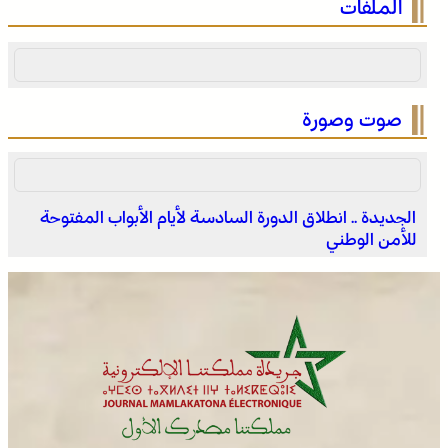
الملفات
“المغاربة المقيمون بالخارج في خدمة أوراش المغرب 2030”
صوت وصورة
الجديدة .. انطلاق الدورة السادسة لأيام الأبواب المفتوحة
للأمن الوطني
موجة حر وزخات رعدية مع تساقط البرد وهبات رياح من
اليوم الخميس إلى السبت بعدد من مناطق المملكة (نشرة
إنذارية)