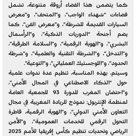
كما يتضمن هذا الفضاء أروقة متنوعة، تشمل
فضاءات “شهداء الواجب”، و”المتحف”، و”معرض
السيارات القديمة للشرطة”، و”معرض الفن”، كما
يضم أجنحة “الدوريات الذكية”، و”الرأسمال
البشري”، و”الهوية الرقمية”، و”السلامة الطرقية”،
و”التدخل”، و”الشرطة التقنية والعلمية”، و”شرطة
الحدود”، و”اللوجستيك العملياتي”، و”التوعية”.
وسيتم، بهذه المناسبة، تنظيم عدة ندوات علمية
حول “الذكاء الاصطناعي في المجال الأمني”،
و”احتضان المغرب للدورة 93 للجمعية العامة
لمنظمة الإنتربول: نموذج للريادة المغربية في مجال
التعاون الأمني الدولي”، و”الهوية الرقمية، قاطرة
التحول الرقمي للخدمات العمومية”، و”الأمن
الرياضي وتحديات تنظيم كأس إفريقيا للأمم 2025