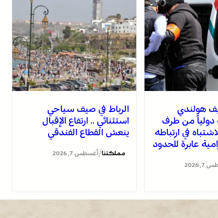
يف هولندي
الرباط في صيف سياحي
ولياً من طرف
استثنائي .. ارتفاع الإقبال
لاشتباه في ارتباطه
ينعش القطاع الفندقي
ية عابرة للحدود
/
مملكتنا
أغسطس 7, 2026
, 2026