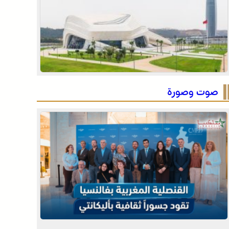
للحدود
الرباط في صيف سياحي استثنائي .. ارتفاع الإقبال ينعش
القطاع الفندقي
التفاصيل الكاملة لاقتحام ولي العهد مياه سبتة المحتلة
على لسان الهدهد !
صوت وصورة