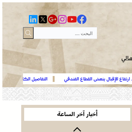
مالي
عش القطاع الفندقي
التفاصيل الكاملة لاقتحام ولي العهد مياه سب
العثور على جثة مقطعة الأطراف داخل عشة بمنطقة
الهدهد !
منابع بوزملان والتحقيقات متواصلة لكشف ملابسات
الجريمة
وجدة .. توقيف هولندي مبحوث عنه دولياً من طرف
“الأنتربول” للاشتباه في ارتباطه بشبكة إجرامية عابرة
أخبار آخر الساعة
للحدود
الرباط في صيف سياحي استثنائي .. ارتفاع الإقبال ينعش
القطاع الفندقي