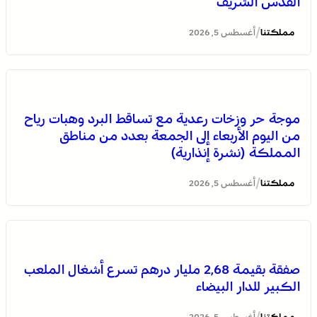
القدس الشريف
/
مملكتنا
أغسطس 5, 2026
المختبر الوطني للشرطة العلمية والتقنية التابع للمديرية
موجة حر وزخات رعدية مع تساقط البرد وهبات رياح
العامة للأمن الوطني، يحصل على شهادة الاعتماد والمطابقة
من اليوم الأربعاء إلى الجمعة بعدد من مناطق
والجودة بالمعيار الدولي “ISO/CEI 17025”
المملكة (نشرة إنذارية)
/
مملكتنا
أغسطس 5, 2026
صفقة بقيمة 2,68 مليار درهم تسرع أشغال الملعب
الكبير للدار البيضاء
عمان .. الاجتماع الوزاري لدعم القدس وأماكنها المقدسة
يؤكد على أهمية دور لجنة القدس بقيادة جلالة الملك
مملكتنا
أغسطس 5, 2026