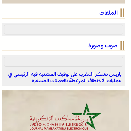
صفقة بقيمة 2,68 مليار درهم تسرع أشغال الملعب الكبير
الملفات
للدار البيضاء
صوت وصورة
باريس تشكر المغرب على توقيف المشتبه فيه الرئيسي في
عمليات الاختطاف المرتبطة بالعملات المشفرة
المختبر الوطني للشرطة العلمية والتقنية التابع للمديرية
العامة للأمن الوطني، يحصل على شهادة الاعتماد والمطابقة
والجودة بالمعيار الدولي “ISO/CEI 17025”