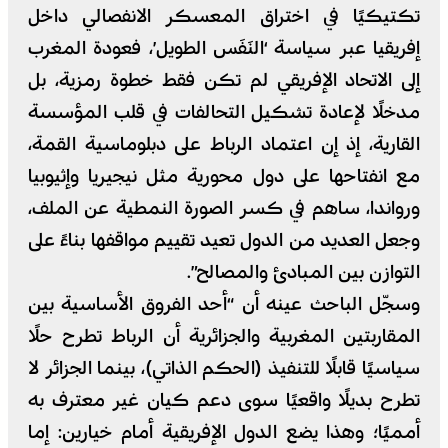
تكتيكيًا في اختراق المعسكر الانفصالي داخل
إفريقيا عبر سياسة ‘النَفَس الطويل’، فعودة المغرب
إلى الاتحاد الإفريقي لم تكن فقط خطوة رمزية، بل
مدخلًا لإعادة تشكيل التحالفات في قلب المؤسسة
القارية، إذ إن اعتماد الرباط على دبلوماسية القمة،
مع انفتاحها على دول محورية مثل نيجيريا وإثيوبيا
ورواندا، ساهم في كسر الصورة النمطية عن الملف،
وجعل العديد من الدول تعيد تقييم مواقفها بناءً على
التوازن بين المبادئ والمصالح”.
وسجّل الباحث عينه أن “أحد الفروق الأساسية بين
المقاربتين المغربية والجزائرية أن الرباط تطرح حلًا
سياسيًا قابلًا للتنفيذ (الحكم الذاتي)، بينما الجزائر لا
تطرح بديلًا واقعيًا سوى دعم كيان غير معترف به
أمميًا؛ وهذا يضع الدول الإفريقية أمام خيارين: إما