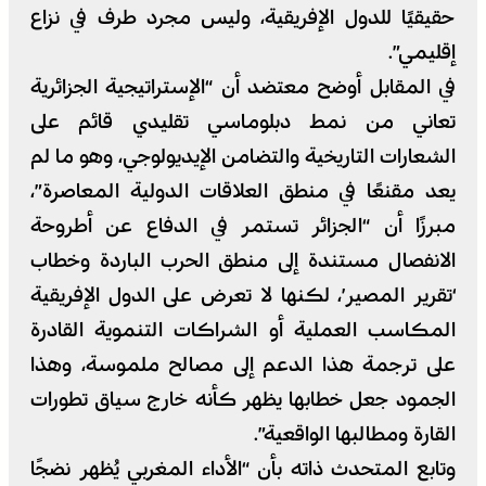
حقيقيًا للدول الإفريقية، وليس مجرد طرف في نزاع
إقليمي”.
في المقابل أوضح معتضد أن “الإستراتيجية الجزائرية
تعاني من نمط دبلوماسي تقليدي قائم على
الشعارات التاريخية والتضامن الإيديولوجي، وهو ما لم
يعد مقنعًا في منطق العلاقات الدولية المعاصرة”،
مبرزًا أن “الجزائر تستمر في الدفاع عن أطروحة
الانفصال مستندة إلى منطق الحرب الباردة وخطاب
‘تقرير المصير’، لكنها لا تعرض على الدول الإفريقية
المكاسب العملية أو الشراكات التنموية القادرة
على ترجمة هذا الدعم إلى مصالح ملموسة، وهذا
الجمود جعل خطابها يظهر كأنه خارج سياق تطورات
القارة ومطالبها الواقعية”.
وتابع المتحدث ذاته بأن “الأداء المغربي يُظهر نضجًا