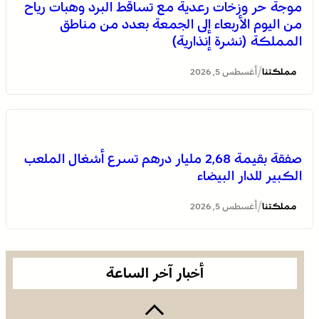
موجة حر وزخات رعدية مع تساقط البرد وهبات رياح
العامة للأمن الوطني، يحصل على شهادة الاعتماد والمطابقة
من اليوم الأربعاء إلى الجمعة بعدد من مناطق
والجودة بالمعيار الدولي “ISO/CEI 17025”
المملكة (نشرة إنذارية)
/
مملكتنا
أغسطس 5, 2026
صفقة بقيمة 2,68 مليار درهم تسرع أشغال الملعب
الكبير للدار البيضاء
عمان .. الاجتماع الوزاري لدعم القدس وأماكنها المقدسة
يؤكد على أهمية دور لجنة القدس بقيادة جلالة الملك
/
مملكتنا
أغسطس 5, 2026
ويدعم جهود اللجنة ووكالة بيت مال القدس الشريف
أخبار آخر الساعة