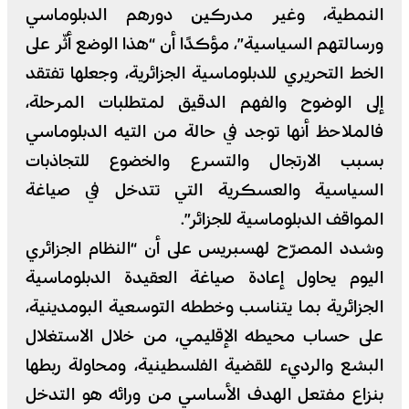
النمطية، وغير مدركين دورهم الدبلوماسي
ورسالتهم السياسية”، مؤكدًا أن “هذا الوضع أثّر على
الخط التحريري للدبلوماسية الجزائرية، وجعلها تفتقد
إلى الوضوح والفهم الدقيق لمتطلبات المرحلة،
فالملاحظ أنها توجد في حالة من التيه الدبلوماسي
بسبب الارتجال والتسرع والخضوع للتجاذبات
السياسية والعسكرية التي تتدخل في صياغة
المواقف الدبلوماسية للجزائر”.
وشدد المصرّح لهسبريس على أن “النظام الجزائري
اليوم يحاول إعادة صياغة العقيدة الدبلوماسية
الجزائرية بما يتناسب وخططه التوسعية البومدينية،
على حساب محيطه الإقليمي، من خلال الاستغلال
البشع والرديء للقضية الفلسطينية، ومحاولة ربطها
بنزاع مفتعل الهدف الأساسي من ورائه هو التدخل