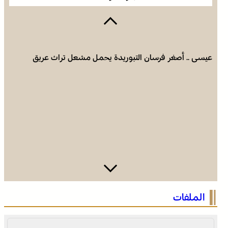
عيسى .. أصغر فرسان التبوريدة يحمل مشعل تراث عريق
اختتام الدورة الـ 14 لأولمبياد تيفيناغ الوطنية ضمن فعاليات
الملفات
مهرجان تيفاوين