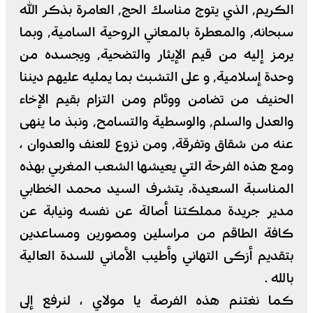
الكريم٬ الذي يتوج مناسك الحج٬ العامرة بذكر الله
سبحانه٬ والمعطرة بالمعاني الروحية السامية٬ وبما
يرمز إليه من قيم الإيثار والتضحية٬ ويجسده من
وحدة إسلامية٬ و على التشبث بما يمليه عليهم ديننا
الحنيف من تضامن ووئام ومن التزام بقيم الإخاء
والعدل والسلم٬ والوسطية والتسامح٬ ونبذ ما ينهى
عنه من شقاق وتفرقة٬ ومن نزوع للعنف والعدوان ،
ومع هذه الفرحة التي يعيشها الشعب المغربي بهذه
المناسبة السعيدة، يتشرف السيد محمد الخطابي
مدير جريدة مملكتنا أصالة عن نفسه ونيابة عن
كافة الطاقم من مراسلين ومصورين ومساعدين
بتقديم أزكى التهاني وأطيب الأماني للسدة العالية
بالله .
كما نغتنم هذه الفرصة يا مولاي ، لنرفع إلى