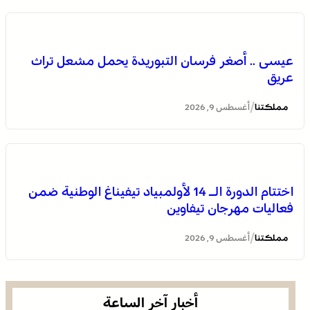
الملتقى الدولي للمهاجر بالفقيه بن صالح يستقطب أزيد من 3
آلاف من مغاربة العالم ويعزز الدينامية الاقتصادية بالإقليم
عيسى .. أصغر فرسان التبوريدة يحمل مشعل تراث
عريق
/
مملكتنا
أغسطس 9, 2026
اختتام الدورة الـ 14 لأولمبياد تيفيناغ الوطنية ضمن
فعاليات مهرجان تيفاوين
عروة وثقى لا تنفصم .. التلاحم التاريخي بين العرش والشعب
ضامن السيادة ومجهض الفتن
/
مملكتنا
أغسطس 9, 2026
أخبار آخر الساعة