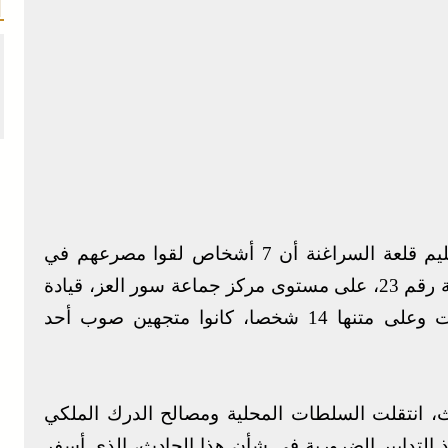
أفادت السلطات المحلية بإقليم قلعة السراغنة أن 7 أشخاص لقوا مصرعهم في
حادثة سير وقعت، اليوم الأحد، بالطريق الوطنية رقم 23، على مستوى مركز جماعة سور العز، قيادة
الصهريج، إثر انقلاب دراجة نارية ثلاثية العجلات وعلى متنها 14 شخصا، كانوا متجهين صوب أحد
دث، انتقلت السلطات المحلية ومصالح الدرك الملكي
ذ التدابير الضرورية في شأن هذا الحادث، الذي أسفر