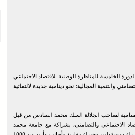
 الدورة الخامسة للمناظرة الوطنية للاقتصاد الاجتماعي
امني والتنمية المجالية: نحو دينامية جديدة لالتقائية
لسامية لصاحب الجلالة الملك محمد السادس من قبل
اقتصاد الاجتماعي والتضامني، بشراكة مع جامعة محمد
السادس متعددة التخصصات التقنية، مشاركة وزراء ومسؤولين وخبراء مغاربة وأجانب وأزيد من 1000