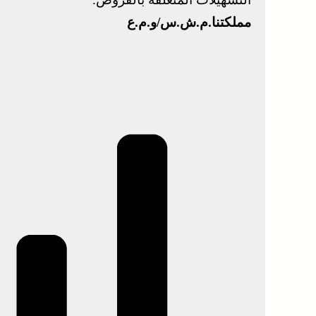
مملكتنا.م.ش.س/و.م.ع