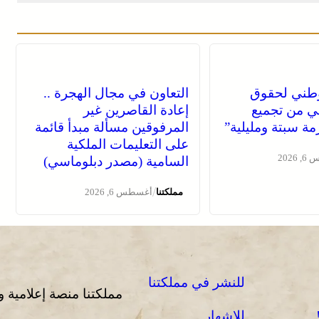
طني لحقوق
التعاون في مجال الهجرة ..
هي من تجميع
إعادة القاصرين غير
ة سبتة ومليلية”
المرفوقين مسألة مبدأ قائمة
على التعليمات الملكية
2026
السامية (مصدر دبلوماسي)
/
مملكتنا
أغسطس 6, 2026
للنشر في مملكتنا
مملكتنا منصة إعلامية 
للإشهار