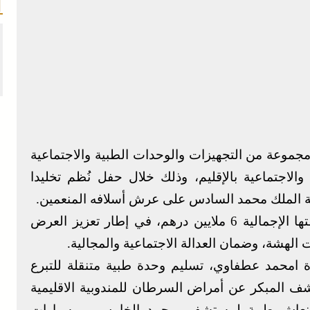
مجموعة من التجهيزات والوحدات الطبية والاجتماعية
لاجتماعية بالإقليم، وذلك خلال حفل نُظم تخليدا
ة الملك محمد السادس على عرش أسلافه المنعمين.
وتندرج هذه المشاريع التنموية، التي تفوق كلفتها الإجمالية 6 ملايين درهم، في إطار تعزيز العرض
الهشة، وضمان العدالة الاجتماعية والمجالية.
ة امحمد عطفاوي، تسليم وحدة طبية متنقلة للتبرع
كشف المبكر عن أمراض السرطان للمندوبية الاقليمية
رة إنعاش طبية لمستشفى محمد الخامس ، وسيارات