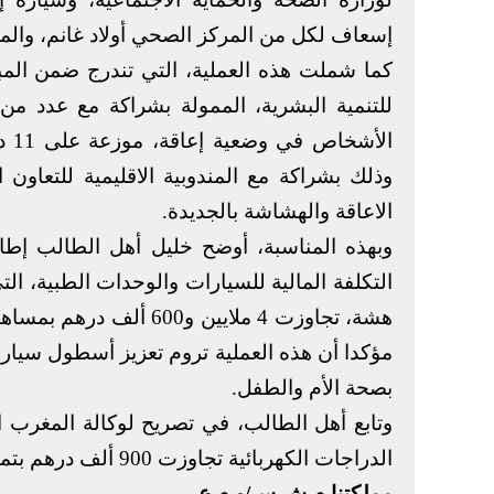
إسعاف لكل من المركز الصحي أولاد غانم، والم
كما شملت هذه العملية، التي تندرج ضمن المبادر
للتنمية البشرية، الممولة بشراكة مع عدد من
وذلك بشراكة مع المندوبية الاقليمية للتعا
الاعاقة والهشاشة بالجديدة.
وبهذه المناسبة، أوضح خليل أهل الطالب إطار
التكلفة المالية للسيارات والوحدات الطبية، ا
هشة، تجاوزت 4 ملايين و0
مؤكدا أن هذه العملية تروم تعزيز أسطول سيارا
بصحة الأم والطفل.
وتابع أهل الطالب، في تصريح لوكالة المغرب العر
الدراجات الكهربائية تجاوزت 900 ألف درهم بتمويل كلي من المبادرة الوطنية للتنمية البشرية.
مملكتنا.م.ش.س/و.م.ع