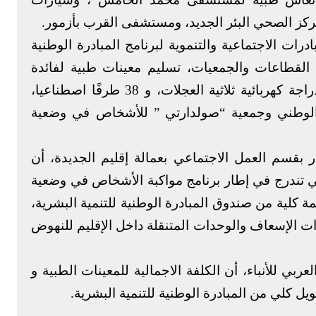
ركز الصحي البئر الجديد، ومستشفى القرب بأزمور.
ات الاجتماعية والتنموية لبرنامج المبادرة الوطنية
 القطاعات والجمعيات، تسليم معينات طبية لفائدة
الأشخاص في وضعية إعاقة، موزعة على 11 دراجة كهربائية ثلاثية العجلات، و 38 طرفًا اصطناعيا،
ون الوطني وجمعية “صولدارتي ” للأشخاص في وضعية
 بقسم العمل الاجتماعي بعمالة إقليم الجديدة، أن
لتي تندرج في إطار برنامج مواكبة الأشخاص في وضعية
60 ألف درهم بمساهمة كلية من صندوق المبادرة الوطنية للتنمية البشرية،
ت الإسعاف والوحدات المتنقلة داخل الإقليم للنهوض
بي للأنباء، أن الكلفة الاجمالية للمعينات الطبية و