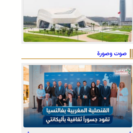
المملكة (نشرة إنذارية)
صفقة بقيمة 2,68 مليار درهم تسرع أشغال الملعب
الكبير للدار البيضاء
المختبر الوطني للشرطة العلمية والتقنية التابع
للمديرية العامة للأمن الوطني، يحصل على شهادة
الاعتماد والمطابقة والجودة بالمعيار الدولي “ISO/CEI
17025”
صوت وصورة