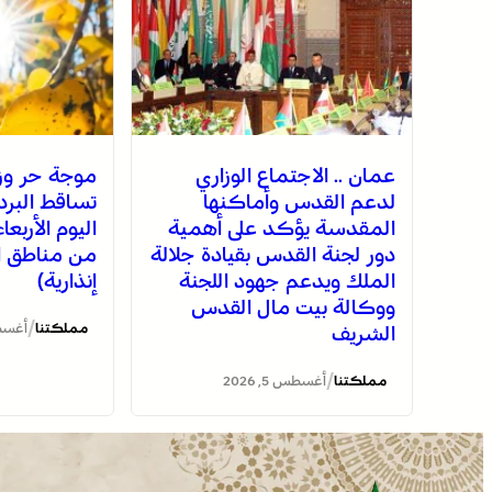
عمان .. الاجتماع الوزاري
موجة حر وز
لدعم القدس وأماكنها
تساقط البرد
المقدسة يؤكد على أهمية
اليوم الأربع
دور لجنة القدس بقيادة جلالة
من مناطق ا
الملك ويدعم جهود اللجنة
إنذارية)
ووكالة بيت مال القدس
/
مملكتنا
أغسطس 5
الشريف
/
مملكتنا
أغسطس 5, 2026