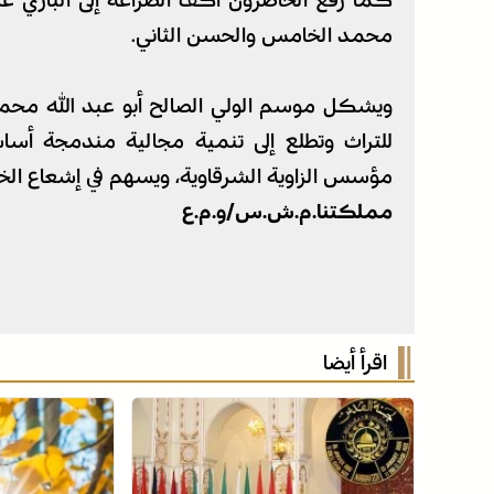
كما رفع الحاضرون أكف الضراعة إلى الباري ع
محمد الخامس والحسن الثاني.
ويشكل موسم الولي الصالح أبو عبد الله محم
للتراث وتطلع إلى تنمية مجالية مندمجة أسا
مؤسس الزاوية الشرقاوية، ويسهم في إشعاع الخصو
مملكتنا.م.ش.س/و.م.ع
اقرأ أيضا