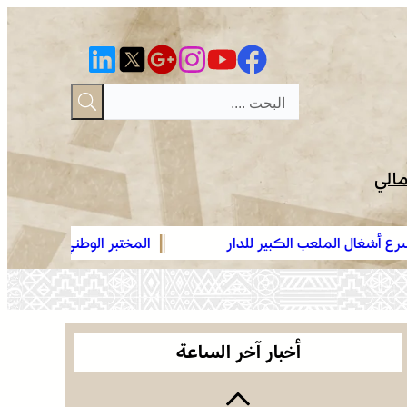
مالي
ير للدار
المختبر الوطني للشرطة العلمية والتقنية التابع للمد
عمان .. الاجتماع الوزاري لدعم القدس وأماكنها
الوطني، يحصل على شهادة الاعتماد والمطابقة والجود
المقدسة يؤكد على أهمية دور لجنة القدس بقيادة
“ISO/CEI 17025”
جلالة الملك ويدعم جهود اللجنة ووكالة بيت مال
موجة حر وزخات رعدية مع تساقط البرد وهبات رياح
القدس الشريف
من اليوم الأربعاء إلى الجمعة بعدد من مناطق
أخبار آخر الساعة
المملكة (نشرة إنذارية)
صفقة بقيمة 2,68 مليار درهم تسرع أشغال الملعب
الكبير للدار البيضاء