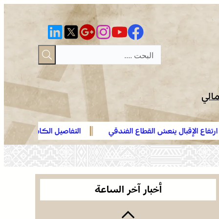
مالي
بال ينعش القطاع الفندقي
التفاصيل الكاملة لاقتحام ولي العهد 
العثور على جثة مقطعة الأطراف داخل عشة بمنطقة
الهدهد !
منابع بوزملان والتحقيقات متواصلة لكشف ملابسات
الجريمة
وجدة .. توقيف هولندي مبحوث عنه دولياً من طرف
“الأنتربول” للاشتباه في ارتباطه بشبكة إجرامية عابرة
أخبار آخر الساعة
للحدود
الرباط في صيف سياحي استثنائي .. ارتفاع الإقبال ينعش
القطاع الفندقي