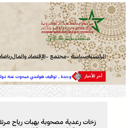
تخطى
إلى
المحتوى
الرئيسية
سياسة
مجتمع
الإقتصاد والمال
رياضة
آخر الأخبار
بوزملان
وجدة .. توقيف هولندي مبحوث عنه دولياً من طرف “ال
في ارتباطه بشبكة إجرامية عابرة للحدود
زخات رعدية مصحوبة بهبات رياح مرتقب