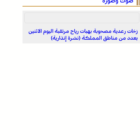
صوت وصورة
للحدود
الرباط في صيف سياحي استثنائي .. ارتفاع الإقبال ينعش
القطاع الفندقي
زخات رعدية مصحوبة بهبات رياح مرتقبة اليوم الاثنين
التفاصيل الكاملة لاقتحام ولي العهد مياه سبتة المحتلة
بعدد من مناطق المملكة (نشرة إنذارية)
على لسان الهدهد !