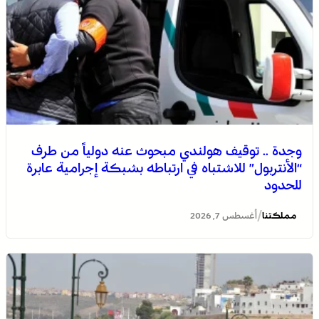
وجدة .. توقيف هولندي مبحوث عنه دولياً من طرف
“الأنتربول” للاشتباه في ارتباطه بشبكة إجرامية عابرة
للحدود
/
مملكتنا
أغسطس 7, 2026
التفاصيل الكاملة لاقتحام ولي العهد مياه سبتة المحتلة على
لسان الهدهد !