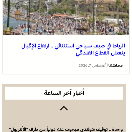
الرباط في صيف سياحي استثنائي .. ارتفاع الإقبال
ينعش القطاع الفندقي
العثور على جثة مقطعة الأطراف داخل عشة بمنطقة منابع
بوزملان والتحقيقات متواصلة لكشف ملابسات الجريمة
/
مملكتنا
أغسطس 7, 2026
أخبار آخر الساعة
وجدة .. توقيف هولندي مبحوث عنه دولياً من طرف “الأنتربول”