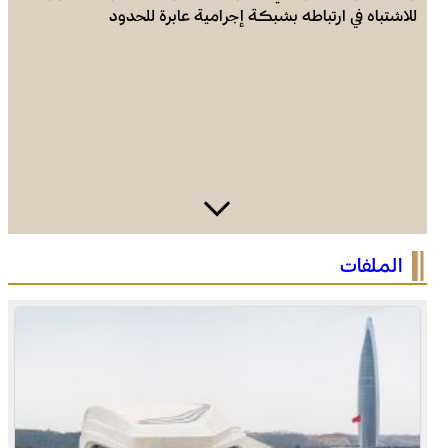
للاشتباه في ارتباطه بشبكة إجرامية عابرة للحدود
الرباط في صيف سياحي استثنائي .. ارتفاع الإقبال ينعش القطاع
الملفات
الفندقي