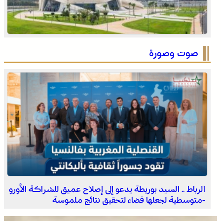
التفاصيل الكاملة لاقتحام ولي العهد مياه سبتة المحتلة على
لسان الهدهد !
صوت وصورة
العثور على جثة مقطعة الأطراف داخل عشة بمنطقة منابع
بوزملان والتحقيقات متواصلة لكشف ملابسات الجريمة
الرباط .. السيد بوريطة يدعو إلى إصلاح عميق للشراكة الأورو
-متوسطية لجعلها فضاء لتحقيق نتائج ملموسة