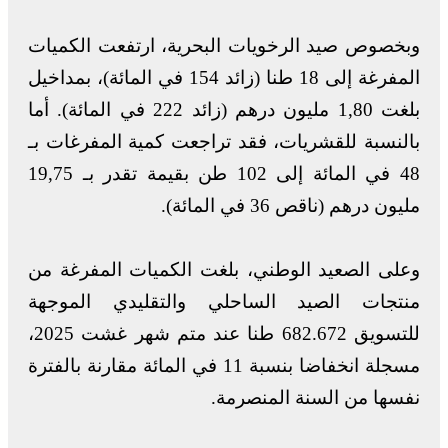
وبخصوص صيد الرخويات البحرية، ارتفعت الكميات
المفرغة إلى 18 طنا (زائد 154 في المائة)، بمداخيل
بلغت 1,80 مليون درهم (زائد 222 في المائة). أما
بالنسبة للقشريات، فقد تراجعت كمية المفرغات بـ
48 في المائة إلى 102 طن بقيمة تقدر بـ 19,75
مليون درهم (ناقص 36 في المائة).
وعلى الصعيد الوطني، بلغت الكميات المفرغة من
منتجات الصيد الساحلي والتقليدي الموجهة
للتسويق 682.672 طنا عند متم شهر غشت 2025،
مسجلة انخفاضا بنسبة 11 في المائة مقارنة بالفترة
نفسها من السنة المنصرمة.