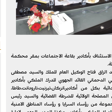
لاستئناف بأكادير بقاعة الاجتماعات بمقر محكمة
ة.
الزاق فتاح الوكيل العام للملك والسيد مصطفى
ي الدحماني القائد الجهوي للدرك الملكي بأكادير
ية بكل من أكادير،انزكان،تيزنيت،تارودانت،طاطا،
س المصلحة الولائية للشرطة القضائية والسيد رئيس
موعة من رؤساء السرايا و رؤساء المناطق الامنية