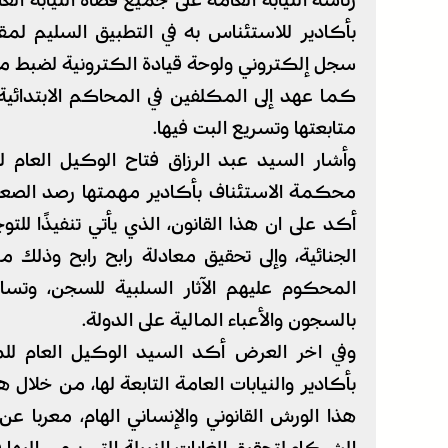
رئاسة النيابة العامة على جميع قضاة النيابة ا
بأكادير للاستئناس به في التطبيق السليم لمقت
سجل إلكتروني ولوحة قيادة الكترونية لضبط ملف
كما عهد إلى المكلفين في المحاكم الابتدائي
متابعتها وتسريع البت فيها.
وأشار السيد عبد الرزاق فتاح الوكيل العام لل
محكمة الاستئناف بأكادير مهمتها رصد الصعوب
أكد على ان هذا القانون، الذي يأتي تنفيذًا لل
الجنائية، وإلى تحقيق معادلة رابح رابح وذل
المحكوم عليهم الآثار السلبية للسجن، وتسا
بالسجون والأعباء المالية على الدولة.
وفي اخر العرض أكد السيد الوكيل العام للم
بأكادير والنيابات العامة التابعة لها، من خلال ه
هذا الورش القانوني والإنساني الهام، معربا ع