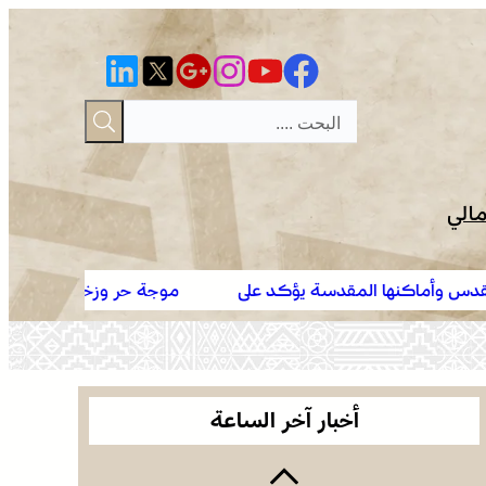
مالي
ؤكد على
موجة حر وزخات رعدية مع تساقط البرد وهبات رياح من 
كرة القدم .. ريال سوسيداد يفاوض مارسيليا لاستعادة
جنة
إلى الجمعة بعدد من مناطق المملكة (نشرة إنذارية)
نايف أكرد
توقعات أحوال الطقس اليوم الخميس بالمغرب
أخبار آخر الساعة
عمان .. الاجتماع الوزاري لدعم القدس وأماكنها
المقدسة يؤكد على أهمية دور لجنة القدس بقيادة