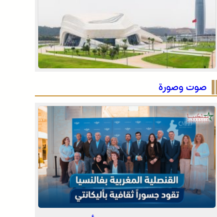
عمان .. الاجتماع الوزاري لدعم القدس وأماكنها
المقدسة يؤكد على أهمية دور لجنة القدس بقيادة
جلالة الملك ويدعم جهود اللجنة ووكالة بيت مال
موجة حر وزخات رعدية مع تساقط البرد وهبات رياح
القدس الشريف
من اليوم الأربعاء إلى الجمعة بعدد من مناطق
المملكة (نشرة إنذارية)
صوت وصورة