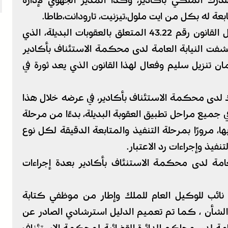
 للدرك الملكي بأكادير، وكذا المدير الجهوي لإدارة
 له بكل من ايت ملول،تيزنيت، تارودانت،طاطا.
يأتي هذا اليوم الدراسي في خطوة عملية لتفعيل القانون رقم 43.22 المتعلق بالعقوبات البديلة، الذي
يق في 22 غشت 2025، حيث كشفت النيابة العامة لدى محكمة الاستئناف بأكادير
ن تنزيل سليم وفعال لهذا القانون الذي يعد ثورة في
لك لدى محكمة الاستئناف بأكادير، في عرضه خلال هذا
 في جميع مراحل تطبيق العقوبة البديلة، بدءًا من مرحلة
مرورًا بمرحلة التنفيذ والمتابعة الدقيقة لكل نوع
نفيذ وإجراءات رد الاعتبار.
عامة لدى محكمة الاستنئاف بأكادير بعدة إجراءات
 نائب للوكيل العام للملك وإطار من موظفي كتابة
ا الشأن ، كما تم تعميم الدليل استرشادي الصادر عن