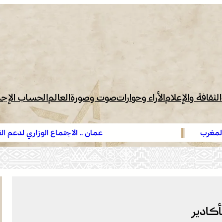
الثقافة والإعلام
الأراء وحوارات
صوت وصورة
العالم
الحساب الإج
عمان .. الاجتماع الوزاري لدعم القدس وأماكنها المقدسة ي
أهمية دور لجنة القدس بقيادة جلالة الملك ويدعم جهود الل
ووكالة بيت مال القدس الشريف
أكادير