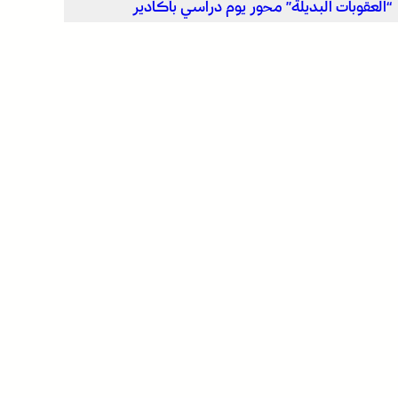
“العقوبات البديلة” محور يوم دراسي بأكادير