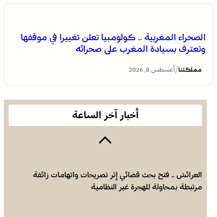
الصحراء المغربية .. كولومبيا تعلن تغييرا في موقفها
وتعترف بسيادة المغرب على صحرائه
برقية تعزية ومواساة من أسرة جريدة “مملكتنا” إلى الأستاذ
النقيب مولاي سليمان العمراني في وفاة شقيقه الأكبر
/
مملكتنا
أغسطس 8, 2026
المرحوم مُّحمد العمراني
أخبار آخر الساعة
العرائش .. فتح بحث قضائي إثر تصريحات واتهامات زائفة
مرتبطة بمحاولة للهجرة غير النظامية