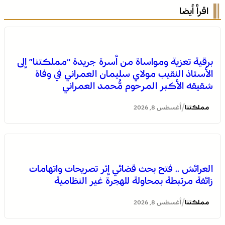
اقرأ أيضا
برقية تعزية ومواساة من أسرة جريدة “مملكتنا” إلى
الأستاذ النقيب مولاي سليمان العمراني في وفاة
شقيقه الأكبر المرحوم مُّحمد العمراني
/
مملكتنا
أغسطس 8, 2026
الصحراء المغربية .. كولومبيا تعلن تغييرا في موقفها وتعترف
بسيادة المغرب على صحرائه
العرائش .. فتح بحث قضائي إثر تصريحات واتهامات
زائفة مرتبطة بمحاولة للهجرة غير النظامية
/
مملكتنا
أغسطس 8, 2026