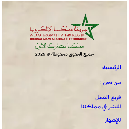
بسيادة المغرب على صحرائه
جميع الحقوق محفوظة © 2026
الرئيسية
برقية تعزية ومواساة من أسرة جريدة “مملكتنا” إلى الأستاذ
النقيب مولاي سليمان العمراني في وفاة شقيقه الأكبر
من نحن !
المرحوم مُّحمد العمراني
فريق العمل
للنشر في مملكتنا
للإشهار