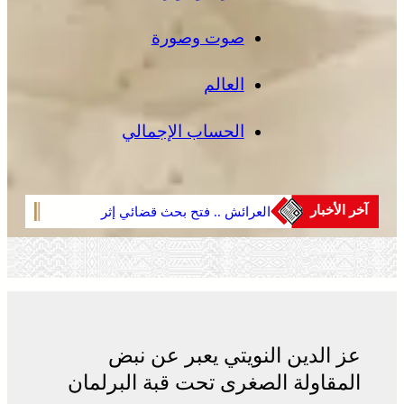
صوت وصورة
العالم
الحساب الإجمالي
آخر الأخبار
العرائش .. فتح بحث قضائي إثر
الصحر
تصريحات واتهامات زائفة مرتبطة
في م
بمحاولة للهجرة غير النظامية
على 
عز الدين النويتي يعبر عن نبض
المقاولة الصغرى تحت قبة البرلمان