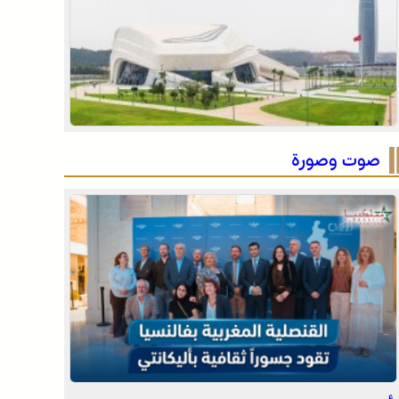
مميز
الأمازيغية بعد ربع قرن من خطاب أجدير”.. مهرجان
“تيفاوين” بتافراوت يناقش الحصيلة ورهانات المستقبل
134 سربة و2140 فارسا في إحصاء قياسي لموسم مولاي
عبد الله أمغار
صوت وصورة