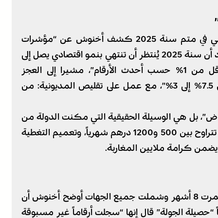
بلغة الأرقام التي تعكس حيوية الاقتصاد الوطني في متم سنة 2025 كشف أخنوش عن “مؤشرات
إيجابية تؤكد نجاعة الاختيارات الحكومية”، وأورد أن سنة 2025 يُنتظر أن تنتهي بنمو اقتصادي يصل إلى
5%، مع “تراجع لافت للتضخم: من 6% إلى أقل من 1% حسب أحدث الأرقام”، مشيرا إلى العجز
الميزانياتي الذي سار في “انخفاض ملموس من 7.5% إلى 3%”، مع عمل على تقليص المديونية: من
ض”، بل هي الوسيلة الحقيقية التي مكنت الدولة من
تمويل الدعم المباشر لـ 4 ملايين أسرة بمبالغ تتراوح بين 500 و1200 درهم شهرياً، وتعميم التغطية
يضمن كرامة ملايين المغاربة.
في معرض حديثه عن الجولة التواصلية التي استمرت 8 أشهر وشملت جميع الجهات أوضح أخنوش أن
حصيلة الجولة” قال إنها “سجلت أرقاماً غير مسبوقة