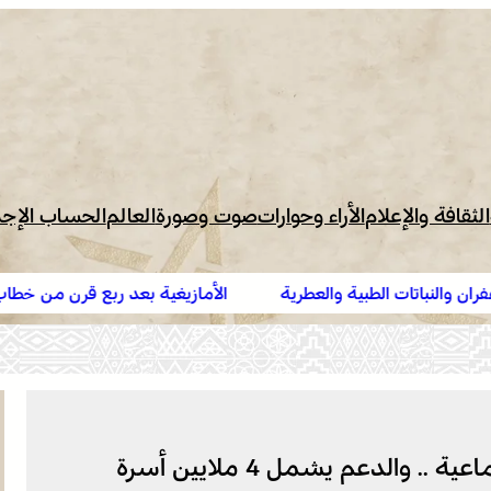
الثقافة والإعلام
الأراء وحوارات
صوت وصورة
العالم
الحساب الإج
ة
الأمازيغية بعد ربع قرن من خطاب أجدير”.. مهرجان “تيفاوين” ب
يناقش الحصيلة ورهانات المستقبل
 والدعم يشمل 4 ملايين أسرة