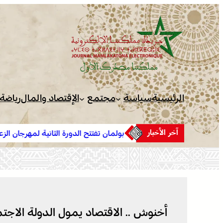
تخطى
إلى
المحتوى
الرئيسية
سياسة
مجتمع
الإقتصاد والمال
رياضة
آخر الأخبار
بولمان تفتتح الدورة الثانية لمهرجان الزعفران والنباتات الطبية والعطري
وسط حضور واسع وكرنفال تراثي مميز
أخنوش .. الاقتصاد يمول الدولة الاجتماعية ..