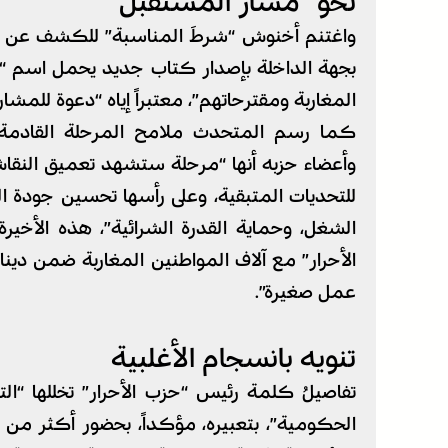
نحو “مسار المستقبل”
بجهة الداخلة بإصدار كتاب جديد يحمل اسم “م
المغاربة ومقترحاتهم”، معتبراً إياه “دعوة للمشا
كما رسم المتحدث ملامح المرحلة القادمة
وأعضاء حزبه أنها “مرحلة ستشهد تعميق النقاش 
للتحديات المتبقية، وعلى رأسها تحسين جودة ا
الشغل، وحماية القدرة الشرائية”، هذه الأخير
الأحرار” مع آلاف المواطنين المغاربة ضمن دي
عمل صغيرة”.
تنويه بانسجام الأغلبية
تفاصيلُ كلمة رئيس “حزب الأحرار” تخللها “ال