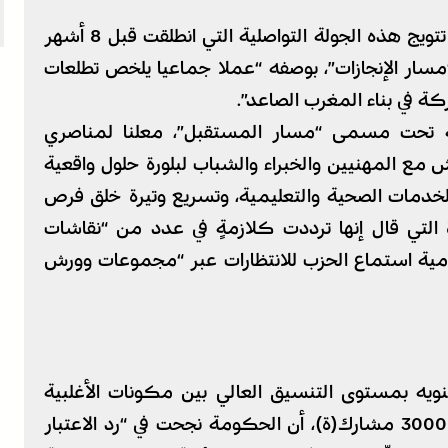
واغتنم أخنوش “شرطَ المناسبة” للكشف عن تتويج هذه الجولة التواصلية التي انطلقت قبل 8 أشهر
سار الإنجازات”، بوصفه “عملا جماعيا يلخص تطلعات
ركة في بناء المغرب الصاعد”.
 تحت مسمى “مسار المستقبل”، معلنا لمناصري
مع المهنيين والخبراء والشباب لبلورة حلول واقعية
لخدمات الصحية والتعليمية، وتسريع وتيرة خلق فرص
ة التي قال إنها ترددت كلازمةٍ في عدد من “نقاشات
نامية استماع الحزب للانتظارات عبر “مجموعات وورش
تنويه بمستوى التنسيق العالي بين مكونات الأغلبية
الحكومية”، بتعبيره، مؤكداً، بحضور أكثر من 3000 مشارك(ة)، أن الحكومة نجحت في “رد الاعتبار