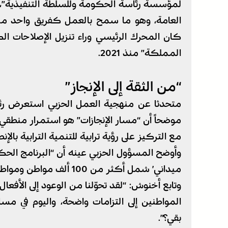
لمؤسسة رئاسة الحكومة وللسلطة التنفيذية”، وز
العامة، وهو ما سمح بالعمل كفريق واحد منس
كان المحرك الرئيسي وراء تنزيل الإصلاحات ال
المملكة” منذ 2021.
“من الثقة إلى الإنجاز”
متحدثا عن منهجية العمل الحزبي استعرض رئي
مع التركيز على رؤية ترابية للتنمية الترابية بالإ
وأوضح المسؤول الحزبي عينه أن “البرنامج الحكو
ميداني’ شمل أكثر من 100 ألف مواطن ومواطنة”، في رد مُبطن على بعض الانتقادات.
وتابع أخنوش: “لقد تحوّلنا من الوعود إلى الأفعا
المواطنين إلى التزامات واضحة، واليوم في مسار
بقي؟”.