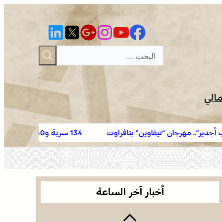
مالي
تافراوت
134 سربة و2140 فارسا في إحصاء قياسي لموسم مولاي عبد الله أمغار
الصحراء المغربية .. كولومبيا تعلن تغييرا في موقفها
وتعترف بسيادة المغرب على صحرائه
بولمان تفتتح الدورة الثانية لمهرجان الزعفران والنباتات
الطبية والعطرية وسط حضور واسع وكرنفال تراثي
أخبار آخر الساعة
مميز
الأمازيغية بعد ربع قرن من خطاب أجدير”.. مهرجان
“تيفاوين” بتافراوت يناقش الحصيلة ورهانات المستقبل