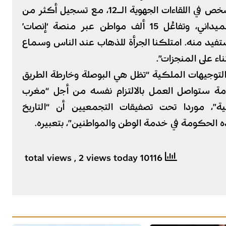
في العمل الحزبي: مشاركة أكثر من 38 ألف شخص في اللقاءات الجهوية الـ12، مع تسجيل أكثر من
500 ساعة من الإنصات المباشر والنقاش الميداني، وتفاعُل 15 ألف مواطن عبر منصة ‘إنصات’
ستفيد منه. امتلكنا الجرأة للذهاب عند الناس وسماع
ناء على المنجزات”.
التوجيهات الملكية “تظل هي البوصلة وخارطة الطريق
مة ستواصل العمل بالالتزام نفسه من أجل “مغرب
ية”، موردا تحت تصفيقات التجمعيين أن “التاريخ
الحكومة في خدمة الوطن والمواطنين”، بتعبيره.
, 2 views today
10116 total views