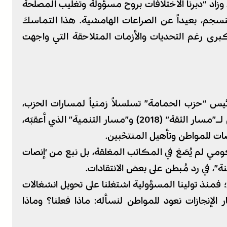
اد “دبّرنا الاختلافات بروح مسؤولة وتغليب المصلحة
جم، بعيداً عن الصراعات الهامشية. هذا التماسك
كبرى رغم التحديات والأزمات المتلاحقة التي واجهت
س “حزب الحمامة” تسلسلاً زمنياً لمسارات الحزب،
موضحاً أن “مسار الإنجازات” هو استمرار منطقي لـ”مسار الثقة” (2018) و”مسار التنمية” الذي أعقبَه،
نصات للمواطن وتأهيل المنتخَبين.
مي لم يُصَغ في المكاتب المغلقة، بل نبع من ‘إنصات
ل؛ فمنذ تولينا المسؤولية اشتغلنا على تحويل انشغالات
 الإنجازات نعود للمواطن لنسأله: ماذا فعلنا؟ وماذا