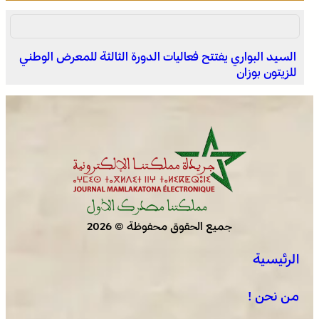
السيد البواري يفتتح فعاليات الدورة الثالثة للمعرض الوطني
للزيتون بوزان
الصحراء المغربية .. كولومبيا تعلن تغييرا في موقفها وتعترف
بسيادة المغرب على صحرائه
جميع الحقوق محفوظة © 2026
الرئيسية
برقية تعزية ومواساة من أسرة جريدة “مملكتنا” إلى الأستاذ
النقيب مولاي سليمان العمراني في وفاة شقيقه الأكبر
من نحن !
المرحوم مُّحمد العمراني