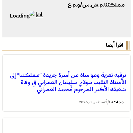
مملكتنا.م.ش.س/و.م.ع
اقرأ أيضا
برقية تعزية ومواساة من أسرة جريدة “مملكتنا” إلى
الأستاذ النقيب مولاي سليمان العمراني في وفاة
شقيقه الأكبر المرحوم مُّحمد العمراني
/
مملكتنا
أغسطس 8, 2026
الصحراء المغربية .. كولومبيا تعلن تغييرا في موقفها وتعترف
بسيادة المغرب على صحرائه