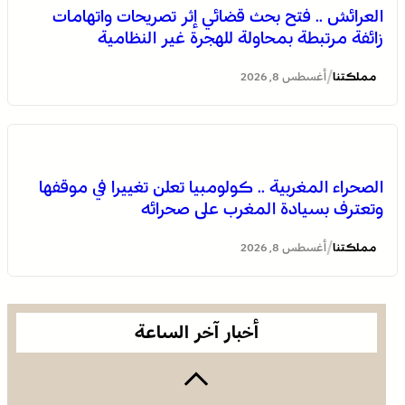
العرائش .. فتح بحث قضائي إثر تصريحات واتهامات
زائفة مرتبطة بمحاولة للهجرة غير النظامية
/
مملكتنا
أغسطس 8, 2026
الصحراء المغربية .. كولومبيا تعلن تغييرا في موقفها
وتعترف بسيادة المغرب على صحرائه
برقية تعزية ومواساة من أسرة جريدة “مملكتنا” إلى الأستاذ
النقيب مولاي سليمان العمراني في وفاة شقيقه الأكبر
/
مملكتنا
أغسطس 8, 2026
المرحوم مُّحمد العمراني
أخبار آخر الساعة