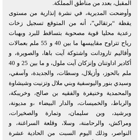
المقبل، بعدد من مناطق المملكة.
وأوضحت المديرية، في نشرة إنذارية من مستوى
يقظة “برتقالي”، أنه من المتوقع تسجيل زخات
رعدية محليا قوية مصحوبة بتساقط للبرد وبهبات
رياح تتراوح مقاييسها ما بين 40 و 55 ملم بعمالات
وأقاليم تارودانت واشتوكة آيت باها، والصويرة، و
أكادير اداوتنان وإنزكان آيت ملول، و ما بين 25 و 40
ملم بالحوز، وأزيلال، وسطات، والجديدة، وآسفي،
وسيدي بنور واليوسفية وبني ملال وتزنيت وشيشاوة
والمحمدية وخنيفرة والفقيه بن صالح، وخريبكة،
والرباط، والخميسات، والدار البيضاء ،و مديونة،
وبرشيد، وبن سليمان، وتمارة والصخيرات،
ومراكش، والرحامنة، وسلا، وقلعة السراغنة، و
النواصر، وذلك اليوم السبت من الحادية عشرة