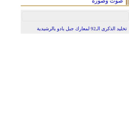
صوت وصورة
فينيسيوس جونيور يمدد عقده مع ريال مدريد حتى
2032
تخليد الذكرى الـ92 لمعارك جبل بادو بالرشيدية
انطلاق الدورة الأولى من مهرجان السعيدية للموسيقى