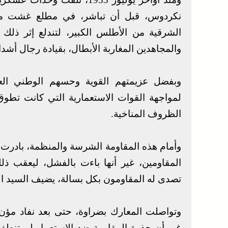
نكردوس، قبل أن تباشر، في مطلع غشت من 
الشرقية من الأطلس الكبير، لتندلع إثر ذلك 
والمجاهدين المغاربة الأبطال، بقيادة رجال أشداء
وبفضل عزيمتهم القوية وحسهم الوطني الع
لمواجهة القوات الاستعمارية التي كانت تطوق
الظروف المناخية.
وأمام هذه المقاومة الشرسة والمنظمة، بادرت
المقاومين، غير أنها باءت بالفشل، ليعقب ذ
تصدى له المقاومون بكل بسالة، يضيف السيد ال
وتواصلت المعارك بضراوة، حتى بعد نفاد مؤن
غير أن جذوة المقاومة ضد الاستعمار لم تن