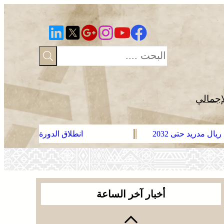
إجمالي
انطلاق الدورة الأولى من مهرجان السعيدية للمو
يقظة أمنية وتنظيم محكم يواكبان افتتاح مهرجان
الزربية الوراينية بتاهلة .. جهود ميدانية أسهمت في
إنجاح العرس الثقافي
عائلة فقير تناشد الملك التدخل لاسترجاع الجثمان من
إيطاليا والدفن بالمغرب
أخبار آخر الساعة
فينيسيوس جونيور يمدد عقده مع ريال مدريد حتى
2032