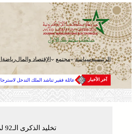
تخطى
إلى
المحتوى
الرئيسية
سياسة
مجتمع
الإقتصاد والمال
رياضة
ا
آخر الأخبار
عائلة فقير تناشد الملك التدخل لاسترجاع الجثمان من إيطاليا و
بالمغرب
تخليد الذكرى الـ92 لمعارك جبل بادو بالرشيدية