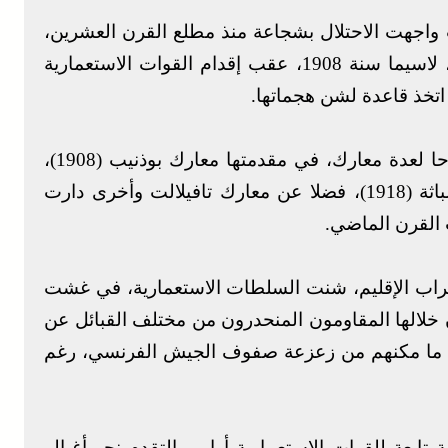
ت واجهت الاحتلال بشجاعة منذ مطلع القرن العشرين،
وأبانت عن حس عال بالتضحية من أجل دحره، لاسيما سنة 1908، عقب إقدام القوات الاستعمارية
اتخذ قاعدة لشن هجماتها.
وأضاف أن هذه الجهة من المملكة كانت مسرحا لعدة معارك، في مقدمتها معارك بوذنيب (1908)،
وإفري (1914)، ومسكي ولمعاضيد (1916)، والباثة (1918)، فضلا عن معارك تافيلالت وأخرى دارت
 القرن الماضي.
اب الإقليم، شنت السلطات الاستعمارية، في غشت
بان خلالها المقاومون المنحدرون من مختلف القبائل عن
ما مكنهم من زعزعة صفوف الجيش الفرنسي، رغم
 وحدات عسكرية تابعة للقوات الاستعمارية أوامر بالتقدم نحو أغبالو