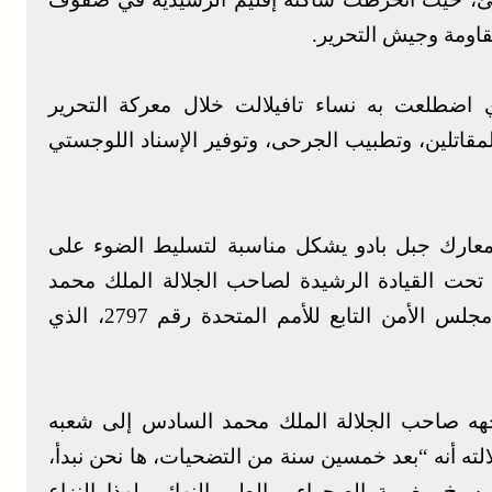
اومة وجيش التحرير.
ي اضطلعت به نساء تافيلالت خلال معركة التحرير
قاتلين، وتطبيب الجرحى، وتوفير الإسناد اللوجستي
معارك جبل بادو يشكل مناسبة لتسليط الضوء على
، تحت القيادة الرشيدة لصاحب الجلالة الملك محمد
السادس، مذكرا في هذا الصدد باعتماد قرار مجلس الأمن التابع للأمم المتحدة رقم 2797، الذي
هه صاحب الجلالة الملك محمد السادس إلى شعبه
 فيه جلالته أنه “بعد خمسين سنة من التضحيات، ها نحن نبدأ،
سيخ مغربية الصحراء، والطي النهائي لهذا النزاع