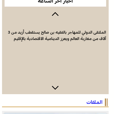
أخبار آخر الساعة
الملتقى الدولي للمهاجر بالفقيه بن صالح يستقطب أزيد من 3
آلاف من مغاربة العالم ويعزز الدينامية الاقتصادية بالإقليم
التوقيت الميسر .. بالقانون 59.24، المغرب يساير توجها جامعيا
الملفات
عالميا