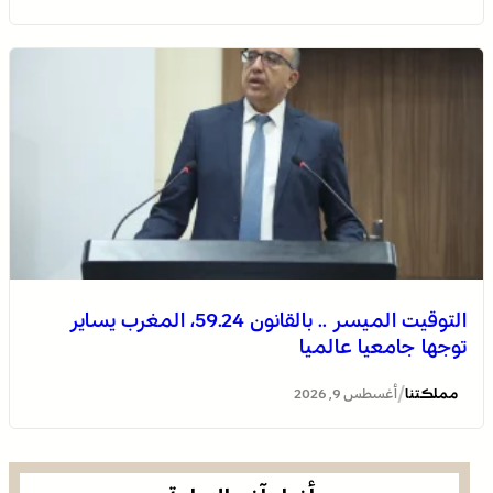
توقعات أحوال الطقس اليوم الأحد بالمغرب
التوقيت الميسر .. بالقانون 59.24، المغرب يساير
توجها جامعيا عالميا
اختتام الدورة الـ 14 لأولمبياد تيفيناغ الوطنية ضمن فعاليات
مهرجان تيفاوين
/
مملكتنا
أغسطس 9, 2026