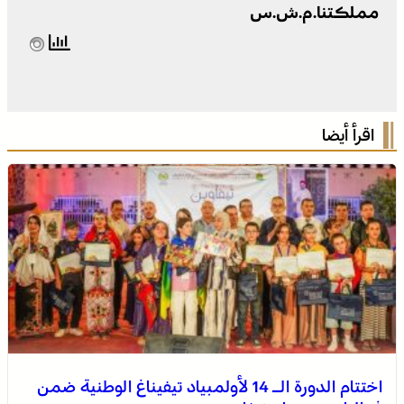
مملكتنا.م.ش.س
اقرأ أيضا
اختتام الدورة الـ 14 لأولمبياد تيفيناغ الوطنية ضمن