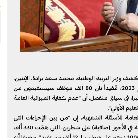
كشف وزير التربية الوطنية، محمد سعد برادة، الإثنين،
حصيلة سنتين من تنزيل اتفاقي 10 و26 دجنبر 2023؛ مُفيداً بأن 80 ألف موظف سيستفيدون من
متازة بين سنتي 2024 و2028، ومعتبرا، في سياق منفصل، أن “عدم كفاية الميزانية العامة
عليم الأولي”.
لعامة للأسئلة الشفهية، إن “من بين الإجراءات التي
اتخذتها الحكومة لتفعيل الاتفاقين: الزيادة العامة في الأجور (صافية) على شطرين، التي همّت 330 ألف
مستفيد، والزيادة في التعويض عن الرتبة بواقع 1000 درهم على شطرين لـ12 ألف مستفيد”، مضيفا أنه