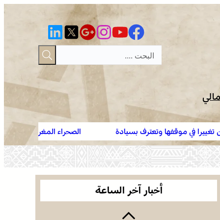
مالي
ترف بسيادة
الصحراء المغربية .. كولومبيا تعلن تغييرا في موق
برقية تعزية ومواساة من أسرة جريدة “مملكتنا” إلى
المغرب على صحرائه
الأستاذ النقيب مولاي سليمان العمراني في وفاة شقيقه
الأكبر المرحوم مُّحمد العمراني
العرائش .. فتح بحث قضائي إثر تصريحات واتهامات زائفة
مرتبطة بمحاولة للهجرة غير النظامية
أخبار آخر الساعة
الصحراء المغربية .. كولومبيا تعلن تغييرا في موقفها
وتعترف بسيادة المغرب على صحرائه