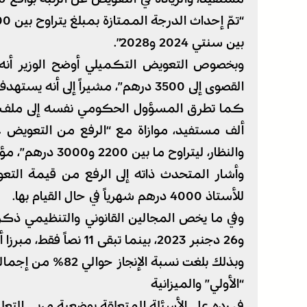
بين سنتي 2024 و2028”.
وبخصوص التعويض التكميلي أوضح الوزير أنه
القصوى إلى 3500 درهم”، مشيراً إلى أنه يستهدف “حوالي 100 ألف مستفيد”.
ألف مستفيد، موازاة مع “الرفع من التعويض عن 
والنظار، ليتراوح ما بين 2200 و3000 درهم”، مؤكداً أن هذا الإجراء “همّ 16 ألف مستفيد”.
وأشار المتحدث ذاته إلى الرفع من قيمة التعوي
للأستاذ 4000 درهم شهرياً في حال القيام بها.
وبذلك بلغت نسبة الإنجاز حوالي 82% من إجمالي النصوص المتفق عليها.
“الأولي” والميزانية
في رده على الأسئلة المتعلقة بوضعية مربي الت