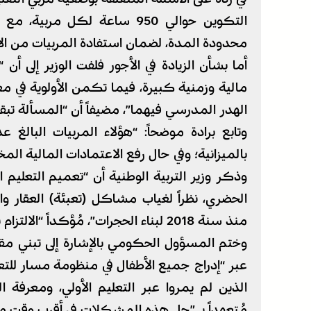
التكوين حوالي 950 ساعة لكل م
محدودة المدة، لضمان استفادة المربيات من الأ
أما بشأن الزيادة في الأجور فلفت الوزير إلى أن
مالية وزمنية كبيرة، فيما تكمن الأولوية في م
الهدر المدرسي فيهما”، مضيفاً أن “المسألة تبقى
بالميزانية؛ وفي حال رفع الاعتمادات المالية الم
وذكر وزير التربية الوطنية أن “تعميم التعليم ا
الحضري، نظراً لغياب مشاكل (تعبئة) العقار وا
منذ سنة 2018 لبناء الحجرات”، مُؤكداً “الالتزام بالتعميم التام في أفق سنة 2028”.
وختم المسؤول الحكومي بالإشارة إلى تبني مقا
عبر “إدراج جميع الأطفال في منظومة مسار للتعلي
الذين لم يمروا عبر التعليم الأولي، ومعرفة 
مُتعهداً بـ”حل هذه المشكلات في أقرب وقت 