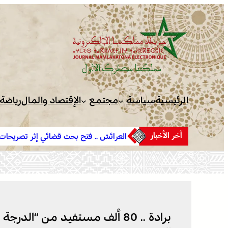
تخطى
إلى
المحتوى
الرئيسية
سياسة
مجتمع
الإقتصاد والمال
رياضة
آخر الأخبار
العرائش .. فتح بحث قضائي إثر تصريحات واتهامات زائفة مرتبط
بمحاولة للهجرة غير النظامية
برادة .. 80 ألف مستفيد من “الد