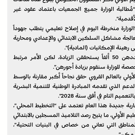
ربية، مع “مُطالبة الوزارة جميع الجمعيات باعتماد عقود غير
قدمية”.
 “الوزارة منخرطة اليوم في إصلاح تعليمي يتطلب جهوداً
عالجة مشاكل السلكين الابتدائي والإعدادي ومحاربة
 رهينة الإمكانيات (المادية)”.
وتابع برادة موضحاً: “هؤلاء المربيات البالغ عددهن 50 ألفاً يستحققن الزيادة، لكن الأمر مرتبط
خصصة للوزارة سنقوم بزيادة أجورهن”.
لأولي بالعالم القروي حقق نجاحاً أكبر مقارنة بالوسط
لدعم الذي تقدمه المبادرة الوطنية للتنمية البشرية
ربة جديدة هذا العام تعتمد على “التخطيط المحلي”،
م الأولي، ما يتيح رصد التلاميذ المسجلين بالابتدائي
المناطق التي تعاني من خصاص في البنيات التحتية”،
ممكن”.