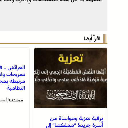
اقرأ أيضا
العرائش .. ف
تصريحات وات
مرتبطة بمحا
النظامية
/
مملكتنا
أغسطس 8
برقية تعزية ومواساة من
أسرة جريدة “مملكتنا” إلى