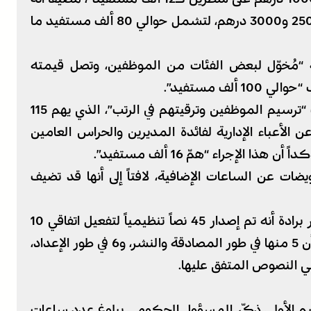
“تمّ إحداث الدرجة الممتازة بمبلغ يتراوح بين 2500 و3000 درهم، لتشمل حوالي 80 ألف مستفيد ما
 “مُخوّل لبعض الفئات من الموظفين، وتصل قيمته
كما تطرق المسؤول الحكومي نفسه إلى ملف “ترسيم الموظفين وترقيتهم في الرتب”، الذي يهم 115
الأعباء الإدارية لفائدة المديرين والحراس العامين
ضات عن الساعات الإضافية، لافتاً إلى أنها قد تضيف
وفي ما يخص المجالين القانوني والتنظيمي ذكر برادة أنه تم إصدار 45 نصاً تنظيمياً لتفعيل اتفاقي 10
و26 دجنبر 2023، بينما تبقى 11 نصاً فقط، مبرزا أن 5 منها في طور المصادقة والنشر، و6 في طور الإعداد،
عليم الأولي ذكّر المسؤول الحكومي ببلوغ عدد ساعات