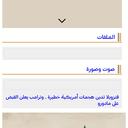
التعاون في مجال الهجرة .. إعادة القاصرين غير المرفوقين
الملفات
مسألة مبدأ قائمة على التعليمات الملكية السامية (مصدر
دبلوماسي)
صوت وصورة
فنزويلا تدين هجمات أمريكية خطيرة .. وترامب يعلن القبض
على مادورو
العرائش .. تخليد الذكرى الـ 448 لمعركة وادي المخازن