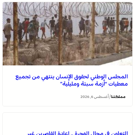
العرائش .. تخليد الذكرى الـ 448 لمعركة وادي المخازن
المجلس الوطني لحقوق الإنسان ينتهي من تجميع
معطيات “أزمة سبتة ومليلية”
/
مملكتنا
أغسطس 6, 2026
التعاون في مجال الهجرة .. إعادة القاصرين غير