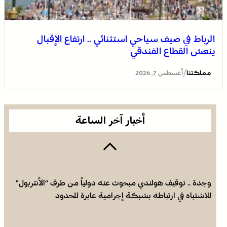
الرباط في صيف سياحي استثنائي .. ارتفاع الإقبال
ينعش القطاع الفندقي
العثور على جثة مقطعة الأطراف داخل عشة بمنطقة منابع
بوزملان والتحقيقات متواصلة لكشف ملابسات الجريمة
/
مملكتنا
أغسطس 7, 2026
أخبار آخر الساعة
وجدة .. توقيف هولندي مبحوث عنه دولياً من طرف “الأنتربول”
للاشتباه في ارتباطه بشبكة إجرامية عابرة للحدود