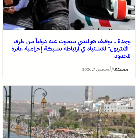
وجدة .. توقيف هولندي مبحوث عنه دولياً من طرف
“الأنتربول” للاشتباه في ارتباطه بشبكة إجرامية عابرة
للحدود
/
مملكتنا
أغسطس 7, 2026
التفاصيل الكاملة لاقتحام ولي العهد مياه سبتة المحتلة على
لسان الهدهد !