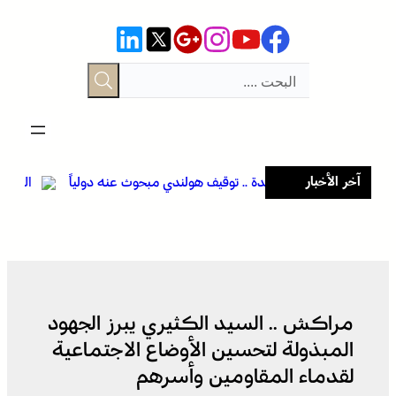
تخطى
إلى
المحتوى
آخر الأخبار
ل
وجدة .. توقيف هولندي مبحوث عنه دولياً
الرباط في صيف س
يقات
من طرف “الأنتربول” للاشتباه في ارتباطه
الإقبال ينعش ال
بشبكة إجرامية عابرة للحدود
مراكش .. السيد الكثيري يبرز الجهود
المبذولة لتحسين الأوضاع الاجتماعية
لقدماء المقاومين وأسرهم