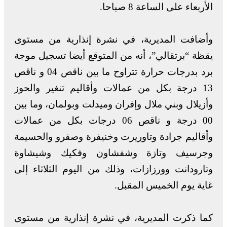
الأربعاء على الساعة 8 صباحا.
وأضافت المديرية، في نشرة إنذارية من مستوى
يقظة “برتقالي”، أنه من المتوقع أيضا تسجيل موجة
برد بدرجات حرارة تتراوح ما بين ناقص 04 و ناقص
13 درجة بكل من عمالات وأقاليم تنغير والحوز
وأزيلال وبني ملال وإفران وميدلت وبولمان، وما بين
00 درجة و ناقص 06 درجات بكل من عمالات
وأقاليم جرادة وتاوريرت وخنيفرة وصفرو والحسيمة
وجرسيف وتازة وشفشاون وفكيك وشيشاوة
وتارودانت وورزازات، وذلك من اليوم الثلاثاء إلى
غاية يوم الخميس المقبل.
كما ذكرت المديرية، في نشرة إنذارية من مستوى